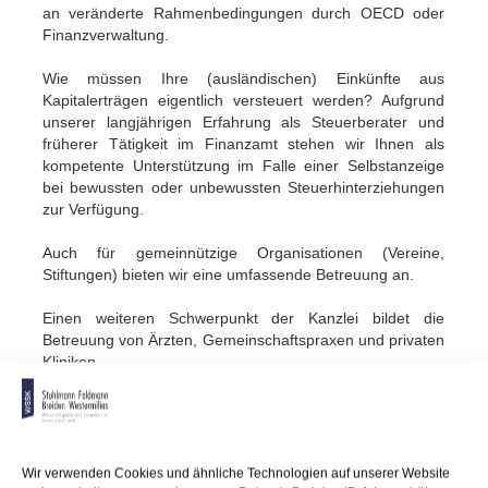
an veränderte Rahmenbedingungen durch OECD oder
Finanzverwaltung.
Wie müssen Ihre (ausländischen) Einkünfte aus
Kapitalerträgen eigentlich versteuert werden? Aufgrund
unserer langjährigen Erfahrung als Steuerberater und
früherer Tätigkeit im Finanzamt stehen wir Ihnen als
kompetente Unterstützung im Falle einer Selbstanzeige
bei bewussten oder unbewussten Steuerhinterziehungen
zur Verfügung.
Auch für gemeinnützige Organisationen (Vereine,
Stiftungen) bieten wir eine umfassende Betreuung an.
Einen weiteren Schwerpunkt der Kanzlei bildet die
Betreuung von Ärzten, Gemeinschaftspraxen und privaten
Kliniken.
Setzen Sie auf unsere Steuerberater und gehen Sie
gerade beim heiklen Thema Steuern keine Risiken ein.
Wir legen großen Wert auf Transparenz und ziehen Sie in
alle Entscheidungen mit ein. Dadurch sind Sie immer auf
Wir verwenden Cookies und ähnliche Technologien auf unserer Website