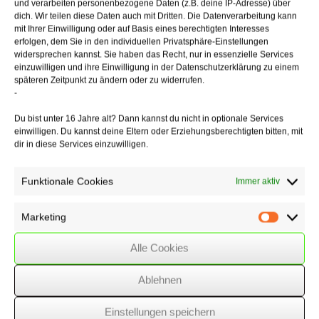
der sicheren Seite und haben Ihre Steuern stets im Blick.
und verarbeiten personenbezogene Daten (z.B. deine IP-Adresse) über
dich. Wir teilen diese Daten auch mit Dritten. Die Datenverarbeitung kann
mit Ihrer Einwilligung oder auf Basis eines berechtigten Interesses
erfolgen, dem Sie in den individuellen Privatsphäre-Einstellungen
widersprechen kannst. Sie haben das Recht, nur in essenzielle Services
KARRIERE BEI WSSK
einzuwilligen und ihre Einwilligung in der Datenschutzerklärung zu einem
späteren Zeitpunkt zu ändern oder zu widerrufen.
-
Ihre Initiativbewerbung richten Sie bitte an die
bewerbung(at)wss-k.de
. Wir freuen uns auf Ihre
Du bist unter 16 Jahre alt? Dann kannst du nicht in optionale Services
Bewerbung!
einwilligen. Du kannst deine Eltern oder Erziehungsberechtigten bitten, mit
dir in diese Services einzuwilligen.
Funktionale Cookies
Immer aktiv
Marketing
Jetzt bewerben!
Marketin
Alle Cookies
Ablehnen
Einstellungen speichern