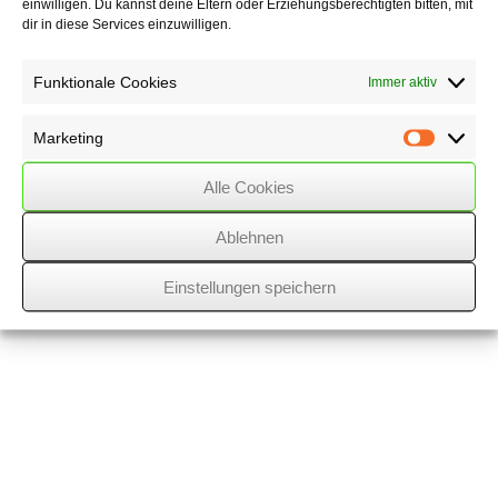
einwilligen. Du kannst deine Eltern oder Erziehungsberechtigten bitten, mit
dir in diese Services einzuwilligen.
E-mail :
info@wss-k.de
Internet :
www.wss-k.de
Funktionale Cookies
Immer aktiv
Stuhlmann • Feldmann • Breiden • Westermilies
- ©
mehlis™ 2026
Marketing
Marketin
Kontakt
/
Impressum
/
Datenschutz
/
Privatsphäre
/
Alle Cookies
Cookie policy (EU)
Ablehnen
Einstellungen speichern