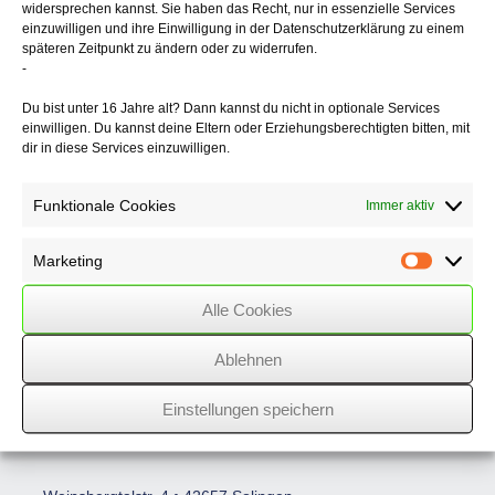
widersprechen kannst. Sie haben das Recht, nur in essenzielle Services
Konzernabschlussprüfungen
einzuwilligen und ihre Einwilligung in der Datenschutzerklärung zu einem
• Gründungsprüfungen bei Kapitalgesellschaften
späteren Zeitpunkt zu ändern oder zu widerrufen.
• Umwandlungs- und Verschmelzungsprüfungen
-
• Unternehmensbewertungen (im Rahmen von
Unternehmenserwerben und für erbschaftsteuerlich bzw.
Du bist unter 16 Jahre alt? Dann kannst du nicht in optionale Services
schenkungsteuerliche Zwecke)
einwilligen. Du kannst deine Eltern oder Erziehungsberechtigten bitten, mit
• Prüfungen nach der Makler- und Bauträgerverordnung (MaBV)
dir in diese Services einzuwilligen.
Funktionale Cookies
Immer aktiv
Marketing
Marketin
Alle Cookies
Ablehnen
Einstellungen speichern