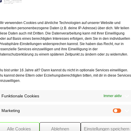
ichtet werden, ein vom Vermieter oder einem Dritten geschuldetes Ve
en wirtschaftlichem Interesse der Wohnungsvermittler vorwiegend tätig w
Wir verwenden Cookies und ähnliche Technologien auf unserer Website und
iesem Zusammenhang mit 2 Beschwerden zu befassen. Darin rügten Im
verarbeiten personenbezogene Daten (z.B. deine IP-Adresse) über dich. Wir teilen
diese Daten auch mit Dritten. Die Datenverarbeitung kann mit Ihrer Einwilligung
in Wohnungsmieter rügte die Verletzung seiner durch das Grundgesetz (
oder auf Basis eines berechtigten Interesses erfolgen, dem Sie in den individuellen
Privatsphäre-Einstellungen widersprechen kannst. Sie haben das Recht, nur in
mehr hierzu fest, dass die angegriffenen Regelungen zwar die Berufsf
essenzielle Services einzuwilligen und ihre Einwilligung in der
darf die durch das GG geschützte Freiheit, ein Entgelt für berufliche L
Datenschutzerklärung zu einem späteren Zeitpunkt zu ändern oder zu widerrufen.
wirtschaftlichen Ungleichgewichten entgegenzuwirken.
r Wohnungsvermittlungsverträge verletzt die Immobilienmakler nicht in i
Du bist unter 16 Jahre alt? Dann kannst du nicht in optionale Services einwilligen.
alt und die rechtlichen Folgen ihrer Erklärungen zu informieren und hie
Du kannst deine Eltern oder Erziehungsberechtigten bitten, mit dir in diese Services
einzuwilligen.
Funktionale Cookies
Immer aktiv
lrecht
Marketing
Mark
Alle Cookies
Ablehnen
Einstellungen speichern