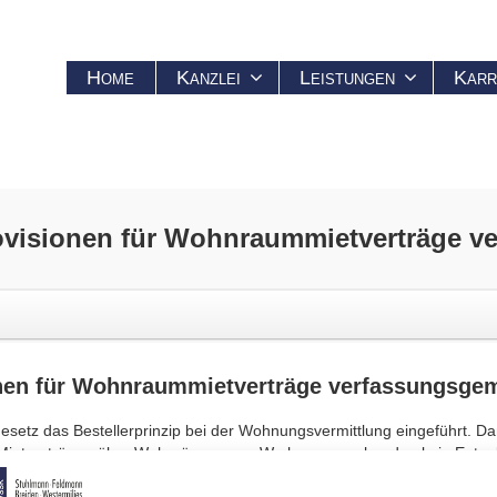
Home
Kanzlei
Leistungen
Karr
ovisionen
für Wohnraummietverträge v
nen
für Wohnraummietverträge verfassungsge
setz das Bestellerprinzip bei der Wohnungsvermittlung eingeführt. Dan
Mietverträgen über Wohnräume vom Wo hnungssuchenden kein Entgelt 
wegen des Vermittlungsvertrags mit dem Wohnungssuchenden vom Vermie