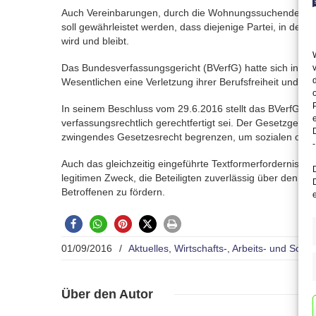
Auch Vereinbarungen, durch die Wohnungssuchende verpfl
soll gewährleistet werden, dass diejenige Partei, in der
wird und bleibt.
Das Bundesverfassungsgericht (BVerfG) hatte sich in d
Wesentlichen eine Verletzung ihrer Berufsfreiheit und e
In seinem Beschluss vom 29.6.2016 stellt das BVerfG nun
verfassungsrechtlich gerechtfertigt sei. Der Gesetzgeber 
zwingendes Gesetzesrecht begrenzen, um sozialen oder 
-
Auch das gleichzeitig eingeführte Textformerfordernis fü
legitimen Zweck, die Beteiligten zuverlässig über den Inh
Betroffenen zu fördern.
01/09/2016
/
Aktuelles
,
Wirtschafts-, Arbeits- und Sozia
Über
den Autor