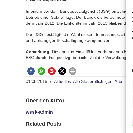
Erwerbstätigkeit hatte.
In einem vor dem Bundessozialgericht (BSG) entschiede
Betrieb einer Solaranlage. Der Landkreis berechnete des
dem Jahr 2012. Die Einkünfte im Jahr 2013 blieben dami
Das BSG bestätigte die Wahl dieses Bemessungszeitraum
und abhängiger Beschäftigung zwingend vor.
-
Anmerkung:
Die damit in Einzelfällen verbundenen Bela
BSG durch das gesetzgeberische Ziel der Verwaltungsver
01/08/2016
/
Aktuelles
,
Alle Steuerpflichtigen
,
Arbeitne
Über
den Autor
wssk-admin
Related
Posts