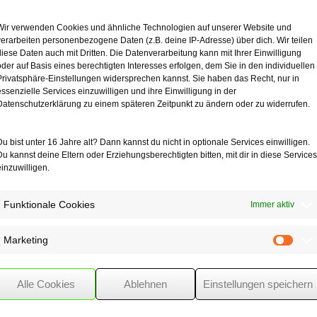
nen Fall bezog eine Steuerpflichtige neben ihrem Gehalt aus einer a
Wir verwenden Cookies und ähnliche Technologien auf unserer Website und
halb das Elterngeld für ihr im August 2013 geborenes Kind auf der Gru
verarbeiten personenbezogene Daten (z.B. deine IP-Adresse) über dich. Wir teilen
diese Daten auch mit Dritten. Die Datenverarbeitung kann mit Ihrer Einwilligung
t außer Betracht.
oder auf Basis eines berechtigten Interesses erfolgen, dem Sie in den individuellen
Privatsphäre-Einstellungen widersprechen kannst. Sie haben das Recht, nur in
s mit Urteil vom 21.6.2016. Das Gesetz schreibt diesen Bemessungsze
essenzielle Services einzuwilligen und ihre Einwilligung in der
Datenschutzerklärung zu einem späteren Zeitpunkt zu ändern oder zu widerrufen.
stungen – bei der Steuerpflichtigen ein Verlust von immerhin mehrere
einfachung gerechtfertigt.
Du bist unter 16 Jahre alt? Dann kannst du nicht in optionale Services einwilligen.
Du kannst deine Eltern oder Erziehungsberechtigten bitten, mit dir in diese Services
einzuwilligen.
hmer
Funktionale Cookies
Immer aktiv
Marketing
Mark
Alle Cookies
Ablehnen
Einstellungen speichern