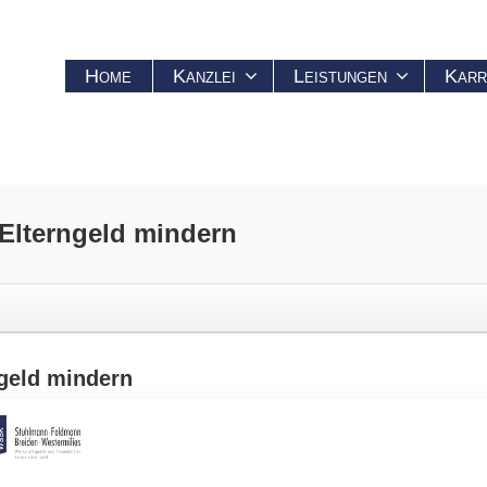
Home
Kanzlei
Leistungen
Karr
Elterngeld
mindern
geld
mindern
diger Erwerbstätigkeit vor der Geburt sind nach dem Bundeselterngeld
ür die Ermittlung des Einkommens aus nicht selbstständiger Erwerbstä
mittlungszeiträumen zugrunde liegt,
wenn die berechtigte Person 