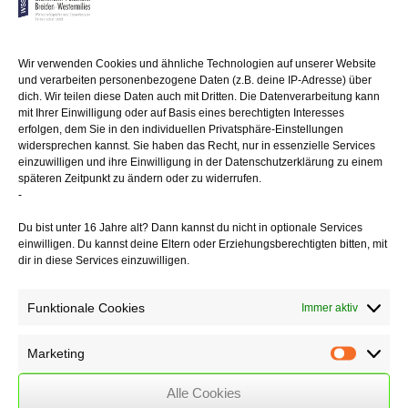
Hinweis: Der Verbraucherpreisindex wird in fünfjährigem Abstand einer
turnusmäßigen Überarbeitung unterzogen. Ab Januar 2013 erfolgt die
Umstellung von der bisherigen Basis 2005 auf das Basisjahr 2010.
Wir verwenden Cookies und ähnliche Technologien auf unserer Website
Damit verbunden ist die Neuberechnung der Ergebnisse ab Januar
und verarbeiten personenbezogene Daten (z.B. deine IP-Adresse) über
2010. ...
dich. Wir teilen diese Daten auch mit Dritten. Die Datenverarbeitung kann
mit Ihrer Einwilligung oder auf Basis eines berechtigten Interesses
Weiterlesen
erfolgen, dem Sie in den individuellen Privatsphäre-Einstellungen
widersprechen kannst. Sie haben das Recht, nur in essenzielle Services
einzuwilligen und ihre Einwilligung in der Datenschutzerklärung zu einem
späteren Zeitpunkt zu ändern oder zu widerrufen.
-
Fälligkeitstermine – August 2016
Du bist unter 16 Jahre alt? Dann kannst du nicht in optionale Services
01/08/2016
einwilligen. Du kannst deine Eltern oder Erziehungsberechtigten bitten, mit
dir in diese Services einzuwilligen.
Umsatzsteuer (mtl.), Lohn- u. Kirchenlohnsteuer, Soli.-Zuschlag (mtl.):
10.8.2016 Gewerbesteuer, Grundsteuer: 15.8.2016
Funktionale Cookies
Immer aktiv
Sozialversicherungsbeiträge: 29.8.2016
Marketing
Marketin
Verzugszins / Basiszins
Alle Cookies