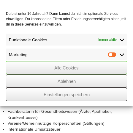
-
Du bist unter 16 Jahre alt? Dann kannst du nicht in optionale Services
einwilligen. Du kannst deine Eltern oder Erziehungsberechtigten bitten, mit
Beruflicher Werdegang:
dir in diese Services einzuwilligen.
Duales Studium an der Fachhochschule für Finanzen NRW
2002-2005
mit Abschluss Diplom-Finanzwirt FH
Funktionale Cookies
Immer aktiv
Koordinator in einem Düsseldorfer Finanzamt (Fachbereich:
Selbständige/Gewerbetreibende)
2005 bis 2008
Bestellung zur Steuerberaterin + Koordinatorin im April
2009
Marketing
Marketin
Tätigkeit als Steuerberaterin in einer mittelständischen Kanzlei sowie
einer Big4-Gesellschaft in Düsseldorf
2009-2013
Alle Cookies
In
2014
Eintritt als Partner in die Kanzlei Welsch Saalwächter
Stuhlmann & Kollegen (
2017
umfirmiert in: WSSK Stuhlmann
Ablehnen
Feldmann Breiden Westermilies Wirtschaftsprüfer & Steuerberater
Part mbB).
Einstellungen speichern
Tätigkeitsschwerpunkte :
Fachberaterin für Gesundheitswesen (Ärzte, Apotheker,
Krankenhäuser)
Vereine/Gemeinnützige Körperschaften (Stiftungen)
Internationale Umsatzsteuer