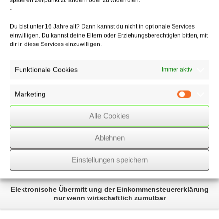
späteren Zeitpunkt zu ändern oder zu widerrufen.
-
05/02/2021
/
WSSK
Du bist unter 16 Jahre alt? Dann kannst du nicht in optionale Services
einwilligen. Du kannst deine Eltern oder Erziehungsberechtigten bitten, mit
dir in diese Services einzuwilligen.
Über
den Autor
Funktionale Cookies
Immer aktiv
wssk-admin
Related
Posts
Marketing
Marketin
Alle Cookies
Einführung einer
Brückenteilzeit
Ablehnen
Verschulden des Arbeitnehmers
– keine Entgeltfortzahlung
im Krankheitsfall
Einstellungen speichern
Elektronische Übermittlung der Einkommensteuererklärung
nur wenn wirtschaftlich zumutbar