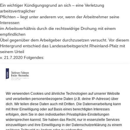
Ein wichtiger Kündigungsgrund an sich – eine Verletzung
arbeitsvertraglicher
Pflichten – liegt unter anderem vor, wenn der Arbeitnehmer seine
Interessen
im Arbeitsverhältnis durch die rechtswidrige Drohung mit einem
empfindlichen
Übel gegenüber dem Arbeitgeber durchzusetzen versucht. Vor diesem
Hintergrund entschied das Landesarbeitsgericht Rheinland-Pfalz mit
seinem Urteil
v. 21.7.2020 Folgendes:
Tritt der Arbeitnehmer einer Weisung des Arbeitgebers mit der
Drohung entgegen,
sich krankschreiben zu lassen, so rechtfertigt das im Grundsatz eine
außerordentliche
fristlose Kündigung. Unerheblich ist hierbei, ob der Arbeitnehmer
Wir verwenden Cookies und ähnliche Technologien auf unserer Website
später
und verarbeiten personenbezogene Daten (z.B. deine IP-Adresse) über
tatsächlich erkrankt oder ob die Weisung rechtswidrig war, denn die
dich. Wir teilen diese Daten auch mit Dritten. Die Datenverarbeitung kann
kündigungsrelevante
mit Ihrer Einwilligung oder auf Basis eines berechtigten Interesses
erfolgen, dem Sie in den individuellen Privatsphäre-Einstellungen
Nebenpflichtverletzung besteht in der Art und Weise des Vorgehens
widersprechen kannst. Sie haben das Recht, nur in essenzielle Services
des Arbeitnehmers.
einzuwilligen und ihre Einwilligung in der Datenschutzerklärung zu einem