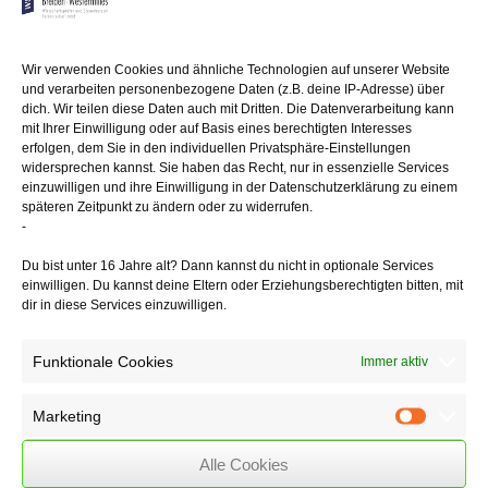
Gibt es keine Vereinbarung für das Arbeiten im Homeoffice, kommt
das Bundesarbeitsgericht
Wir verwenden Cookies und ähnliche Technologien auf unserer Website
in einem Urteil vom 17.1.2006 zu dem Schluss, dass das Homeoffice
und verarbeiten personenbezogene Daten (z.B. deine IP-Adresse) über
nur einer
dich. Wir teilen diese Daten auch mit Dritten. Die Datenverarbeitung kann
von mehreren möglichen Einsatzorten des Arbeitnehmers ist. Die
mit Ihrer Einwilligung oder auf Basis eines berechtigten Interesses
Voraussetzung
erfolgen, dem Sie in den individuellen Privatsphäre-Einstellungen
hierfür ist allerdings, dass dem Arbeitnehmer über einen längeren
widersprechen kannst. Sie haben das Recht, nur in essenzielle Services
Zeitraum aus mehreren vertraglich möglichen Einsatzorten nur einer
einzuwilligen und ihre Einwilligung in der Datenschutzerklärung zu einem
zugewiesen
späteren Zeitpunkt zu ändern oder zu widerrufen.
wurde.
-
Ein genereller Anspruch auf Homeoffice besteht auf Grundlage der
Du bist unter 16 Jahre alt? Dann kannst du nicht in optionale Services
einwilligen. Du kannst deine Eltern oder Erziehungsberechtigten bitten, mit
aktuellen
dir in diese Services einzuwilligen.
Rechtsprechung nicht. Ein gesetzlicher Anspruch besteht nur für
behinderte
Arbeitnehmer, wenn eine leidensgerechte Beschäftigung lediglich im
Funktionale Cookies
Immer aktiv
Hause
des Arbeitnehmers möglich ist.
Marketing
Marketin
Alle Cookies
22/09/2020
/
WSSK