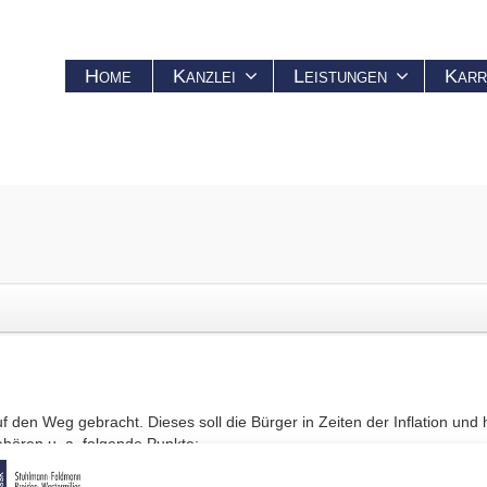
Home
Kanzlei
Leistungen
Karr
den Weg gebracht. Dieses soll die Bürger in Zeiten der Inflation und
ören u. a. folgende Punkte:
epreispauschale in Höhe von 300 € erhalten, die von der Deutschen R