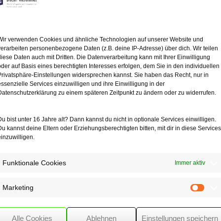
g in Höhe von 200 € erhalten.
indergeldes vorgesehen. Für die ersten zwei Kinder pro Familie soll s
fügung.
atlich 250 € erhöhen. Die Regelung soll zunächst bis zur Einführung 
Wir verwenden Cookies und ähnliche Technologien auf unserer Website und
verarbeiten personenbezogene Daten (z.B. deine IP-Adresse) über dich. Wir teilen
diese Daten auch mit Dritten. Die Datenverarbeitung kann mit Ihrer Einwilligung
 monatlich 2.000 € steigen. Durch die Erhöhung würden die Arbeitnehm
oder auf Basis eines berechtigten Interesses erfolgen, dem Sie in den individuellen
er Betrag auf 1.600 € angehoben.
Privatsphäre-Einstellungen widersprechen kannst. Sie haben das Recht, nur in
önnte die bisherige Befristung bis zum 31.12.2022 aufgehoben werden.
essenzielle Services einzuwilligen und ihre Einwilligung in der
euerpflichtige, die regelmäßig von Zuhause ausarbeiten, aber kein se
Datenschutzerklärung zu einem späteren Zeitpunkt zu ändern oder zu widerrufen.
d und Ländern an einer Nachfolgelösung gearbeitet. Ziel ist ein Ticket
Du bist unter 16 Jahre alt? Dann kannst du nicht in optionale Services einwilligen.
in 2023 zunächst bei 7 % liegen und nicht wieder auf 19 % erhöht wer
Du kannst deine Eltern oder Erziehungsberechtigten bitten, mit dir in diese Services
einzuwilligen.
Funktionale Cookies
Immer aktiv
Marketing
Mark
Alle Cookies
Ablehnen
Einstellungen speichern