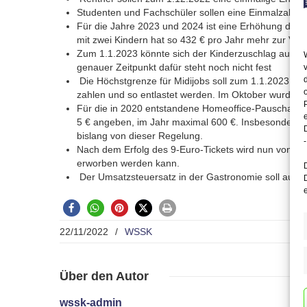
Studenten und Fachschüler sollen eine Einmalzahlun
Für die Jahre 2023 und 2024 ist eine Erhöhung des K
mit zwei Kindern hat so 432 € pro Jahr mehr zur Ver
Zum 1.1.2023 könnte sich der Kinderzuschlag auf mon
genauer Zeitpunkt dafür steht noch nicht fest
Die Höchstgrenze für Midijobs soll zum 1.1.2023 auf
zahlen und so entlastet werden. Im Oktober wurde d
Für die in 2020 entstandene Homeoffice-Pauschale k
5 € angeben, im Jahr maximal 600 €. Insbesondere St
bislang von dieser Regelung.
-
Nach dem Erfolg des 9-Euro-Tickets wird nun von Bun
erworben werden kann.
Der Umsatzsteuersatz in der Gastronomie soll auch 
22/11/2022
/
WSSK
Über
den Autor
wssk-admin