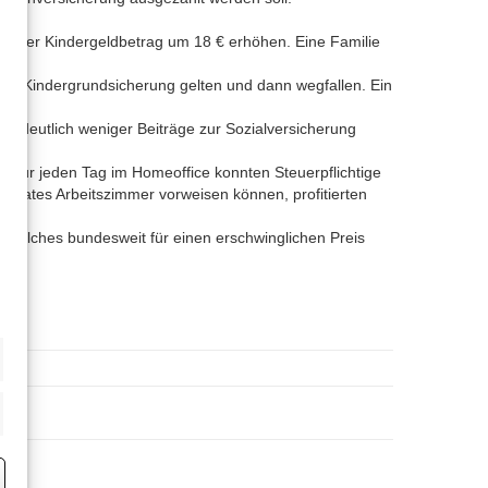
ich der Kindergeldbetrag um 18 € erhöhen. Eine Familie
der Kindergrundsicherung gelten und dann wegfallen. Ein
er deutlich weniger Beiträge zur Sozialversicherung
 Für jeden Tag im Homeoffice konnten Steuerpflichtige
parates Arbeitszimmer vorweisen können, profitierten
, welches bundesweit für einen erschwinglichen Preis
den.
eting