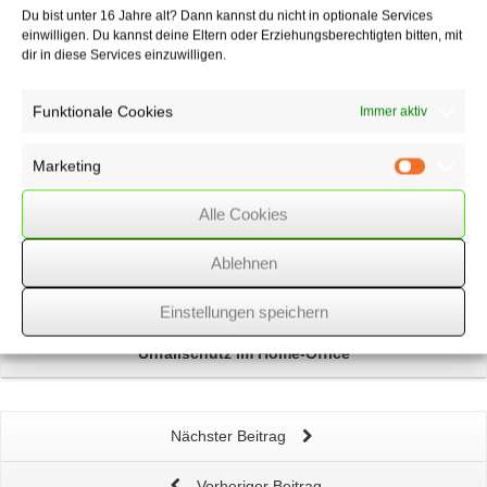
Du bist unter 16 Jahre alt? Dann kannst du nicht in optionale Services
einwilligen. Du kannst deine Eltern oder Erziehungsberechtigten bitten, mit
Über
den Autor
dir in diese Services einzuwilligen.
wssk-admin
Funktionale Cookies
Immer aktiv
Related
Posts
Marketing
Marketin
Referentenentwurf zum
Familienentlastungsgesetz
Alle Cookies
Ablehnen
Share Deals:
Maßnahmen gegen Vermeidung
von
Grunderwerbsteuer
beschlossen
Einstellungen speichern
Unfallschutz im
Home-Office
Nächster Beitrag
Vorheriger Beitrag