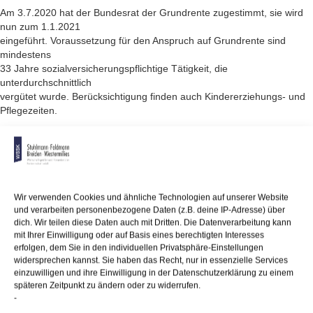
Am 3.7.2020 hat der Bundesrat der Grundrente zugestimmt, sie wird
nun zum 1.1.2021
eingeführt. Voraussetzung für den Anspruch auf Grundrente sind
mindestens
33 Jahre sozialversicherungspflichtige Tätigkeit, die
unterdurchschnittlich
vergütet wurde. Berücksichtigung finden auch Kindererziehungs- und
Pflegezeiten.
Die Höhe des Zuschlags der Grundrente bemisst sich an den
erworbenen Entgeltpunkten.
Der Durchschnitt aller erworbenen Entgeltpunkte muss zwischen 30 %
und 80 %
des Durchschnittsverdienstes liegen.
Wir verwenden Cookies und ähnliche Technologien auf unserer Website
und verarbeiten personenbezogene Daten (z.B. deine IP-Adresse) über
Anmerkung:
Eine Beantragung der Grundrente ist nicht erforderlich.
dich. Wir teilen diese Daten auch mit Dritten. Die Datenverarbeitung kann
Sie
mit Ihrer Einwilligung oder auf Basis eines berechtigten Interesses
wird durch eine automatisierte Einkommensprüfung gewährt.
erfolgen, dem Sie in den individuellen Privatsphäre-Einstellungen
widersprechen kannst. Sie haben das Recht, nur in essenzielle Services
einzuwilligen und ihre Einwilligung in der Datenschutzerklärung zu einem
späteren Zeitpunkt zu ändern oder zu widerrufen.
-
22/09/2020
/
WSSK