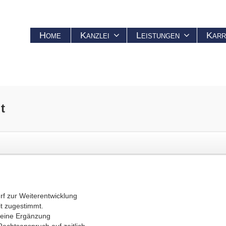
Home
Kanzlei
Leistungen
Karr
t
f zur Weiterentwicklung
it zugestimmt.
t eine Ergänzung