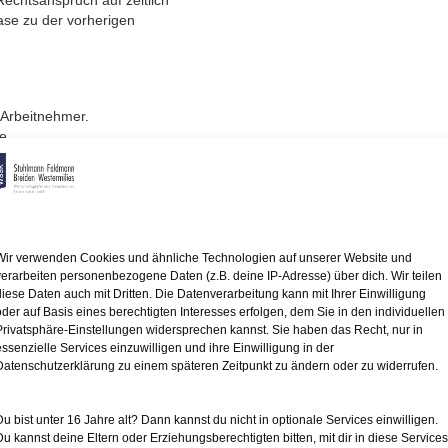
Rechtsanspruch auf zeitlich
hase zu der vorherigen
 Arbeitnehmer.
e.
, die vertraglich vereinbarte
ür einen bestimmten
zu verringern.
iehung, Pflege)
 der gewünschten Verringerung
Wir verwenden Cookies und ähnliche Technologien auf unserer Website und
verarbeiten personenbezogene Daten (z.B. deine IP-Adresse) über dich. Wir teilen
diese Daten auch mit Dritten. Die Datenverarbeitung kann mit Ihrer Einwilligung
sation, den Arbeitsablauf
oder auf Basis eines berechtigten Interesses erfolgen, dem Sie in den individuellen
igen, entgegen.
Privatsphäre-Einstellungen widersprechen kannst. Sie haben das Recht, nur in
er beschäftigen,
essenzielle Services einzuwilligen und ihre Einwilligung in der
nn die übrigen Voraussetzungen
Datenschutzerklärung zu einem späteren Zeitpunkt zu ändern oder zu widerrufen.
 angefangenen 15 Arbeitnehmern
Du bist unter 16 Jahre alt? Dann kannst du nicht in optionale Services einwilligen.
Du kannst deine Eltern oder Erziehungsberechtigten bitten, mit dir in diese Services