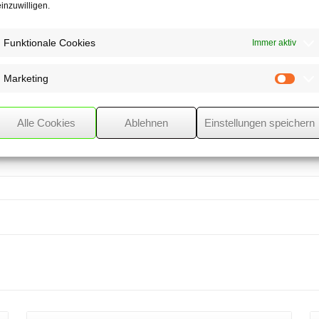
einzuwilligen.
r Gesetzentwurf auch
müssen
Funktionale Cookies
Immer aktiv
mmen planen können.
bel auf Auftrags- und
ernehmen wichtig.
Marketing
Mark
t vereinbart ist,
 vereinbart. Zudem
wischen den Arbeitgeber-
Alle Cookies
Ablehnen
Einstellungen speichern