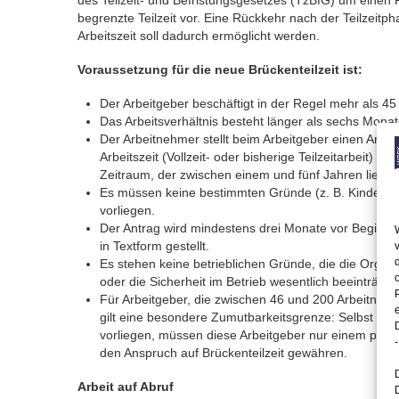
des Teilzeit- und Befristungsgesetzes (TzBfG) um einen 
begrenzte Teilzeit vor. Eine Rückkehr nach der Teilzeitp
Arbeitszeit soll dadurch ermöglicht werden.
Voraussetzung für die neue Brückenteilzeit ist:
Der Arbeitgeber beschäftigt in der Regel mehr als 45
Das Arbeitsverhältnis besteht länger als sechs Monat
Der Arbeitnehmer stellt beim Arbeitgeber einen Antrag
Arbeitszeit (Vollzeit- oder bisherige Teilzeitarbeit) f
Zeitraum, der zwischen einem und fünf Jahren liegt, 
Es müssen keine bestimmten Gründe (z. B. Kindererz
vorliegen.
Der Antrag wird mindestens drei Monate vor Beginn
in Textform gestellt.
Es stehen keine betrieblichen Gründe, die die Organi
oder die Sicherheit im Betrieb wesentlich beeinträcht
Für Arbeitgeber, die zwischen 46 und 200 Arbeitnehm
gilt eine besondere Zumutbarkeitsgrenze: Selbst we
vorliegen, müssen diese Arbeitgeber nur einem pro
-
den Anspruch auf Brückenteilzeit gewähren.
Arbeit auf Abruf