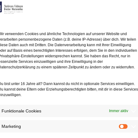
erücksichtigen.
ünde oder Arbeitszeitwünsche
nstehen.
en Arbeitgeber jedoch
nes freien Arbeitsplatzes
Wir verwenden Cookies und ähnliche Technologien auf unserer Website und
hter Arbeitszeit
verarbeiten personenbezogene Daten (z.B. deine IP-Adresse) über dich. Wir teilen
Entscheidung vom 27.2.2018.
diese Daten auch mit Dritten. Die Datenverarbeitung kann mit Ihrer Einwilligung
 Pflicht des Arbeitgebers
oder auf Basis eines berechtigten Interesses erfolgen, dem Sie in den individuellen
ätze zu informieren.
Privatsphäre-Einstellungen widersprechen kannst. Sie haben das Recht, nur in
assen, ob er seine
essenzielle Services einzuwilligen und ihre Einwilligung in der
eber vorgesehenen Termin
Datenschutzerklärung zu einem späteren Zeitpunkt zu ändern oder zu widerrufen.
Du bist unter 16 Jahre alt? Dann kannst du nicht in optionale Services einwilligen.
gsangebot an den Arbeitgeber
Du kannst deine Eltern oder Erziehungsberechtigten bitten, mit dir in diese Services
nn. Das Vertragsangebot
einzuwilligen.
wünschte Änderungsvertrag
 kommt.
Funktionale Cookies
Immer aktiv
Marketing
Mark