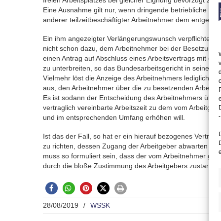
freien Arbeitsplatzes bei gleicher Eignung bevorzugt zu b
Eine Ausnahme gilt nur, wenn dringende betriebliche Gr
anderer teilzeitbeschäftigter Arbeitnehmer dem entgege
Ein ihm angezeigter Verlängerungswunsch verpflichtet d
nicht schon dazu, dem Arbeitnehmer bei der Besetzung ei
einen Antrag auf Abschluss eines Arbeitsvertrags mit erhö
zu unterbreiten, so das Bundesarbeitsgericht in seiner 
Vielmehr löst die Anzeige des Arbeitnehmers lediglich die
aus, den Arbeitnehmer über die zu besetzenden Arbeitspl
Es ist sodann der Entscheidung des Arbeitnehmers überl
vertraglich vereinbarte Arbeitszeit zu dem vom Arbeitg
-
und im entsprechenden Umfang erhöhen will.
Ist das der Fall, so hat er ein hierauf bezogenes Vertra
zu richten, dessen Zugang der Arbeitgeber abwarten ka
muss so formuliert sein, dass der vom Arbeitnehmer ge
durch die bloße Zustimmung des Arbeitgebers zustande
28/08/2019
/
WSSK