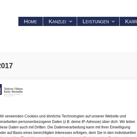
Home
Kanzlei
Leistungen
Karr
2017
Wir verwenden Cookies und ähnliche Technologien auf unserer Website und
.-Zuschlag (mtl.)
verarbeiten personenbezogene Daten (z.B. deine IP-Adresse) über dich. Wir teilen
chlag:
11.12.2017
diese Daten auch mit Dritten. Die Datenverarbeitung kann mit Ihrer Einwilligung
oder auf Basis eines berechtigten Interesses erfolgen, dem Sie in den individuellen