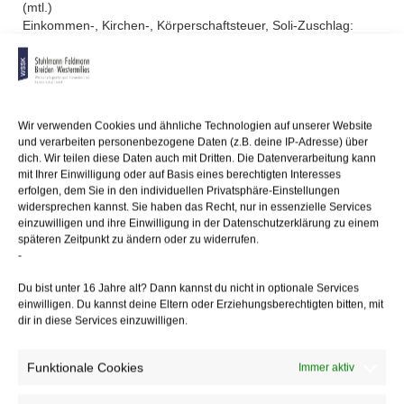
(mtl.)
Einkommen-, Kirchen-, Körperschaftsteuer, Soli-Zuschlag:
12.3.2018
Sozialversicherungsbeiträge:
27.3.2018
Wir verwenden Cookies und ähnliche Technologien auf unserer Website
12/03/2018
/
Steuerrecht
,
WSSK
und verarbeiten personenbezogene Daten (z.B. deine IP-Adresse) über
dich. Wir teilen diese Daten auch mit Dritten. Die Datenverarbeitung kann
mit Ihrer Einwilligung oder auf Basis eines berechtigten Interesses
Über
den Autor
erfolgen, dem Sie in den individuellen Privatsphäre-Einstellungen
widersprechen kannst. Sie haben das Recht, nur in essenzielle Services
einzuwilligen und ihre Einwilligung in der Datenschutzerklärung zu einem
wssk-admin
späteren Zeitpunkt zu ändern oder zu widerrufen.
-
Related
Posts
Du bist unter 16 Jahre alt? Dann kannst du nicht in optionale Services
einwilligen. Du kannst deine Eltern oder Erziehungsberechtigten bitten, mit
Keine Darlegungspflicht der Reparaturmaßnahmen bei
dir in diese Services einzuwilligen.
fiktiver Schadensabrechnung
Funktionale Cookies
Immer aktiv
Vergütung für Steuerberater
wurde angemessen angepasst