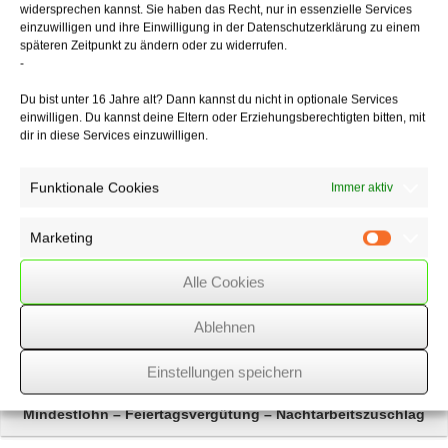
widersprechen kannst. Sie haben das Recht, nur in essenzielle Services
Herabsetzung des Heimentgelts wegen Störung der
einzuwilligen und ihre Einwilligung in der Datenschutzerklärung zu einem
Geschäftsgrundlage in Betracht, da sich durch die Besuchs- und
späteren Zeitpunkt zu ändern oder zu widerrufen.
Ausgangsbeschränkungen die Geschäftsgrundlage für den
-
bestehenden Pflegevertrag nicht schwerwiegend geändert hatte.
Du bist unter 16 Jahre alt? Dann kannst du nicht in optionale Services
einwilligen. Du kannst deine Eltern oder Erziehungsberechtigten bitten, mit
dir in diese Services einzuwilligen.
23/08/2022
/
WSSK
Funktionale Cookies
Immer aktiv
Über
den Autor
Marketing
Marketin
wssk-admin
Alle Cookies
Related
Posts
Ablehnen
Elektromobilität –
Mehr Ladesäulen für E-Fahrzeuge
Einstellungen speichern
Mindestlohn
– Feiertagsvergütung – Nachtarbeitszuschlag