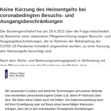
Keine
Kürzung des Heimentgelts
bei
coronabedingten Besuchs- und
Ausgangsbeschränkungen
Der Bundesgerichtshof hat am 28.4.2022 über die Frage entschieden,
ob Bewohner einer stationären Pflegeeinrichtung wegen Besuchs- und
Ausgangsbeschränkungen, die im Rahmen der Bekämpfung der
COVID-19-Pandemie hoheitlich angeordnet wurden, zu einer Kürzung
des Heimentgelts berechtigt sind.
Nach dem Wohn- und Betreuungsvertragsgesetz in Verbindung mit
dem Pflegevertrag war die Einrichtung verpflichtet, dem
Vertragspartner (Heimbewohner) ein bestimmtes Zimmer als
Wohnraum zu überlassen sowie die vertraglich vereinbarten Pflege-
und Betreuungsleistungen nach dem allgemein anerkannten Stand
fachlicher Erkenntnisse zu erbringen. Diese den Schwerpunkt des
Pflegevertrags bildenden Kernleistungen konnten trotz
Wir verwenden Cookies und ähnliche Technologien auf unserer Website
pandemiebedingt hoheitlich angeordneter Besuchs- und
und verarbeiten personenbezogene Daten (z.B. deine IP-Adresse) über
Ausgangsbeschränkungen weiterhin in vollem Umfang erbracht
dich. Wir teilen diese Daten auch mit Dritten. Die Datenverarbeitung kann
mit Ihrer Einwilligung oder auf Basis eines berechtigten Interesses
werden. Eine Entgeltkürzung wegen Nicht- oder Schlechtleistung
erfolgen, dem Sie in den individuellen Privatsphäre-Einstellungen
scheidet daher von vornherein aus. Es kommt aber auch keine