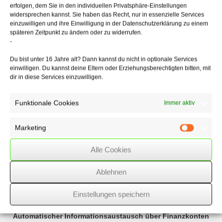
eine Steuererklärung noch aussteht. Dann ist nämlich noch unklar, ob
erfolgen, dem Sie in den individuellen Privatsphäre-Einstellungen
sich daraus eine Nachforderung oder ein Erstattungsanspruch der
widersprechen kannst. Sie haben das Recht, nur in essenzielle Services
Gesellschaft ergibt. Sofern Aussicht auf Steuerrückerstattungen
einzuwilligen und ihre Einwilligung in der Datenschutzerklärung zu einem
bestehen, ist der Löschungsantrag nach herrschender Meinung in
späteren Zeitpunkt zu ändern oder zu widerrufen.
Rechtsprechung und Schrifttum noch nicht vollzugsreif.
-
Du bist unter 16 Jahre alt? Dann kannst du nicht in optionale Services
einwilligen. Du kannst deine Eltern oder Erziehungsberechtigten bitten, mit
dir in diese Services einzuwilligen.
03/12/2021
/
WSSK
Funktionale Cookies
Immer aktiv
Über
den Autor
Marketing
wssk-admin
Marketin
Related
Posts
Alle Cookies
Ablehnen
Erbschaft
– Auskunftsanspruch beinhaltet keinen
Anspruch auf Belegvorlage
Einstellungen speichern
Automatischer
Informations­austausch über Finanzkonten