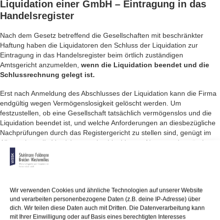
Liquidation einer GmbH
– Eintragung in das
Handelsregister
Nach dem Gesetz betreffend die Gesellschaften mit beschränkter
Haftung haben die Liquidatoren den Schluss der Liquidation zur
Eintragung in das Handelsregister beim örtlich zuständigen
Amtsgericht anzumelden,
wenn die Liquidation beendet und die
Schlussrechnung gelegt ist.
Erst nach Anmeldung des Abschlusses der Liquidation kann die Firma
endgültig wegen Vermögenslosigkeit gelöscht werden. Um
festzustellen, ob eine Gesellschaft tatsächlich vermögenslos und die
Liquidation beendet ist, und welche Anforderungen an diesbezügliche
Nachprüfungen durch das Registergericht zu stellen sind, genügt im
Allgemeinen die Versicherung des Liquidators. Nur wenn begründete
Zweifel an der Richtigkeit oder Vollständigkeit der einzutragenden
Tatsache bestehen, hat das Registergericht das Recht und die Pflicht
zu weiterer Prüfung, und es muss, wenn seine Bedenken nicht
ausgeräumt werden, die Anmeldung zurückweisen.
Wir verwenden Cookies und ähnliche Technologien auf unserer Website
und verarbeiten personenbezogene Daten (z.B. deine IP-Adresse) über
Anmerkung:
Geeignet, berechtigte Zweifel in diesem Sinne zu
dich. Wir teilen diese Daten auch mit Dritten. Die Datenverarbeitung kann
begründen, ist insbesondere die Mitteilung der Finanzverwaltung, dass
mit Ihrer Einwilligung oder auf Basis eines berechtigten Interesses