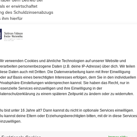
nhaber dem Betrieb bei
ls er erwirtschaftet
ung des Schuldzinsenabzugs
 ihm hierfür
fassung des Bundesfinanzhofs
 geraten, weil bei ihrer
ust ohne jede Entnahme
 könnte. Er
ssungsgrundlage der
Wir verwenden Cookies und ähnliche Technologien auf unserer Website und
inn der Regelung des Schuldzinsenabzugsversagens
verarbeiten personenbezogene Daten (z.B. deine IP-Adresse) über dich. Wir teilen
diese Daten auch mit Dritten. Die Datenverarbeitung kann mit Ihrer Einwilligung
 Entnahmenüberschuss
oder auf Basis eines berechtigten Interesses erfolgen, dem Sie in den individuellen
 Einlagen. So
Privatsphäre-Einstellungen widersprechen kannst. Sie haben das Recht, nur in
fteter Verlust die
essenzielle Services einzuwilligen und ihre Einwilligung in der
 vorgebeugt wird,
Datenschutzerklärung zu einem späteren Zeitpunkt zu ändern oder zu widerrufen.
eilweisen Versagung des
Du bist unter 16 Jahre alt? Dann kannst du nicht in optionale Services einwilligen.
zelunternehmer
Du kannst deine Eltern oder Erziehungsberechtigten bitten, mit dir in diese Services
s von großer Bedeutung.
einzuwilligen.
talperiode Gewinne
tigt wurden, ist