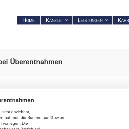
Home
Kanzlei
Leistungen
Karr
ei Überentnahmen
erentnahmen
 nicht abziehbar,
 Entnahmen die Summe aus Gewinn
 vorliegen. Die