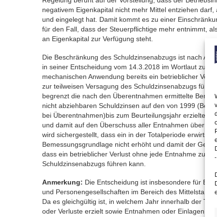
Regelung beruht auf der Vorstellung, dass der Betriebsi
negativem Eigenkapital nicht mehr Mittel entziehen darf, a
und eingelegt hat. Damit kommt es zu einer Einschränk
für den Fall, dass der Steuerpflichtige mehr entnimmt, als
an Eigenkapital zur Verfügung steht.
Die Beschränkung des Schuldzinsenabzugs ist nach Auf
in seiner Entscheidung vom 14.3.2018 im Wortlaut zu weit
mechanischen Anwendung bereits ein betrieblicher Verl
zur teilweisen Versagung des Schuldzinsenabzugs führen
begrenzt die nach den Überentnahmen ermittelte Beme
nicht abziehbaren Schuldzinsen auf den von 1999 (Beg
bei Überentnahmen)bis zum Beurteilungsjahr erzielten
und damit auf den Überschuss aller Entnahmen über alle
wird sichergestellt, dass ein in der Totalperiode erwirtscha
Bemessungsgrundlage nicht erhöht und damit der Gefahr
dass ein betrieblicher Verlust ohne jede Entnahme zur t
-
Schuldzinsenabzugs führen kann.
Anmerkung:
Die Entscheidung ist insbesondere für Ein
und Personengesellschaften im Bereich des Mittelstand
Da es gleichgültig ist, in welchem Jahr innerhalb der To
oder Verluste erzielt sowie Entnahmen oder Einlagen getä