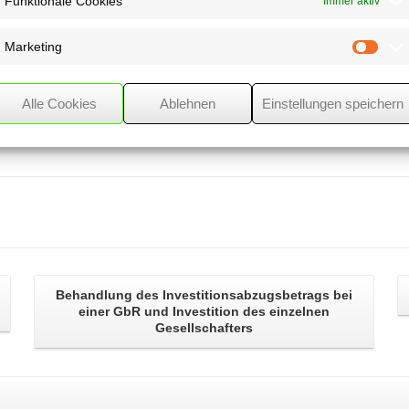
Funktionale Cookies
Immer aktiv
g seiner Entnahmen auch
 spätere Verluste
Marketing
Mark
Alle Cookies
Ablehnen
Einstellungen speichern
Behandlung des
Investitionsabzugsbetrags
bei
einer GbR und Investition des einzelnen
Gesellschafters