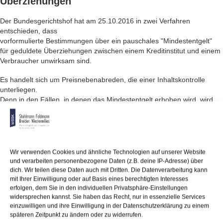
Überziehungen
Der Bundesgerichtshof hat am 25.10.2016 in zwei Verfahren
entschieden, dass
vorformulierte Bestimmungen über ein pauschales "Mindestentgelt"
für geduldete Überziehungen zwischen einem Kreditinstitut und einem
Verbraucher unwirksam sind.
Es handelt sich um Preisnebenabreden, die einer Inhaltskontrolle
unterliegen.
Denn in den Fällen, in denen das Mindestentgelt erhoben wird, wird
unabhängig
von der Laufzeit des Darlehens ein Bearbeitungsaufwand der Bank auf
den Kunden
abgewälzt. Dieses weicht damit von wesentlichen Grundgedanken der
gesetzlichen
Wir verwenden Cookies und ähnliche Technologien auf unserer Website
Regelung ab. Denn der Preis für eine geduldete Überziehung, bei der
und verarbeiten personenbezogene Daten (z.B. deine IP-Adresse) über
es sich um ein Verbraucherdarlehen handelt, ist ein Zins und damit
dich. Wir teilen diese Daten auch mit Dritten. Die Datenverarbeitung kann
allein eine
mit Ihrer Einwilligung oder auf Basis eines berechtigten Interesses
erfolgen, dem Sie in den individuellen Privatsphäre-Einstellungen
laufzeitabhängige Vergütung der Kapitalüberlassung, in die der
widersprechen kannst. Sie haben das Recht, nur in essenzielle Services
Aufwand für die Bearbeitung einzupreisen ist.
einzuwilligen und ihre Einwilligung in der Datenschutzerklärung zu einem
späteren Zeitpunkt zu ändern oder zu widerrufen.