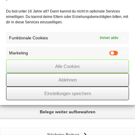
-
28/06/2017
/
Rechtsgebiete
,
WSSK
Du bist unter 16 Jahre alt? Dann kannst du nicht in optionale Services
einwilligen. Du kannst deine Eltern oder Erziehungsberechtigten bitten, mit
dir in diese Services einzuwilligen.
Über
den Autor
Funktionale Cookies
Immer aktiv
wssk-admin
Related
Posts
Marketing
Marketin
Alle Cookies
Unzulässige Werbung
einer Influencerin
Ablehnen
Pauschale Zuzahlungen für
Bereitschaftsdienstzeiten
steuerlich problematisch
Einstellungen speichern
Belege weiter aufbewahren
Nächster Beitrag