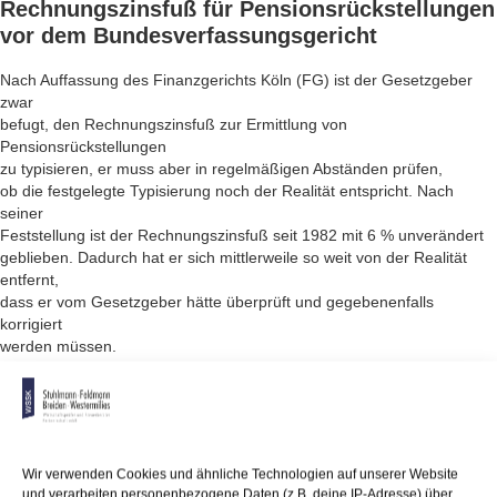
Rechnungszinsfuß für
Pensionsrückstellungen
vor dem Bundesverfassungsgericht
Nach Auffassung des Finanzgerichts Köln (FG) ist der Gesetzgeber
zwar
befugt, den Rechnungszinsfuß zur Ermittlung von
Pensionsrückstellungen
zu typisieren, er muss aber in regelmäßigen Abständen prüfen,
ob die festgelegte Typisierung noch der Realität entspricht. Nach
seiner
Feststellung ist der Rechnungszinsfuß seit 1982 mit 6 % unverändert
geblieben. Dadurch hat er sich mittlerweile so weit von der Realität
entfernt,
dass er vom Gesetzgeber hätte überprüft und gegebenenfalls
korrigiert
werden müssen.
Diese fehlende Überprüfung und Anpassung führt nach Auffassung
des FG zur Verfassungswidrigkeit. Es hat deshalb mit Beschluss vom
12.10.2017
entschieden, eine Beurteilung des Bundesverfassungsgerichts über
Wir verwenden Cookies und ähnliche Technologien auf unserer Website
die Verfassungsmäßigkeit
und verarbeiten personenbezogene Daten (z.B. deine IP-Adresse) über