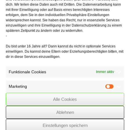
des Rechnungszinsfußes einzuholen.
dich. Wir teilen diese Daten auch mit Dritten. Die Datenverarbeitung kann
mit Ihrer Einwilligung oder auf Basis eines berechtigten Interesses
Anmerkung:
Je höher der Rechnungszinsfuß, desto weniger darf
erfolgen, dem Sie in den individuellen Privatsphäre-Einstellungen
ein Unternehmen der Pensionsrückstellung zuführen. Folge ist eine
widersprechen kannst. Sie haben das Recht, nur in essenzielle Services
höhere steuerliche Belastung. Im vorgelegten Verfahren verminderte
einzuwilligen und ihre Einwilligung in der Datenschutzerklärung zu einem
sich
späteren Zeitpunkt zu ändern oder zu widerrufen.
die handelsbilanzielle Rückstellung (Zinsfuß 3,89 %) in der
-
Steuerbilanz
um ca. 2,4 Mio. €.
Du bist unter 16 Jahre alt? Dann kannst du nicht in optionale Services
einwilligen. Du kannst deine Eltern oder Erziehungsberechtigten bitten, mit
dir in diese Services einzuwilligen.
05/06/2018
/
GmbH
,
WSSK
Funktionale Cookies
Immer aktiv
Marketing
Über
den Autor
Marketin
Alle Cookies
wssk-admin
Related
Posts
Ablehnen
Einstellungen speichern
Bundesfinanzministerium äußert sich zur vorteilhafteren