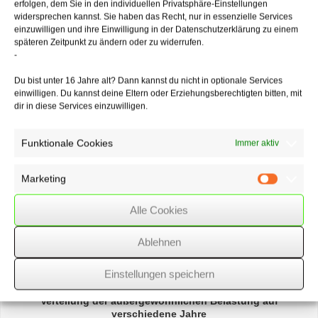
erfolgen, dem Sie in den individuellen Privatsphäre-Einstellungen
Gründe, die grundsätzlich in die Verantwortungssphäre und den
widersprechen kannst. Sie haben das Recht, nur in essenzielle Services
Risikobereich des gewerbetreibenden Mieters fallen, von dem dann
einzuwilligen und ihre Einwilligung in der Datenschutzerklärung zu einem
bestehenden Sonderkündigungsrecht nicht ausgenommen waren.
späteren Zeitpunkt zu ändern oder zu widerrufen.
-
Du bist unter 16 Jahre alt? Dann kannst du nicht in optionale Services
05/12/2022
/
WSSK
einwilligen. Du kannst deine Eltern oder Erziehungsberechtigten bitten, mit
dir in diese Services einzuwilligen.
Über
den Autor
Funktionale Cookies
Immer aktiv
wssk-admin
Marketing
Marketin
Related
Posts
Alle Cookies
Erstattungszinsen
wegen unzutreffender
Ablehnen
Rechtsanwendung bei der Umsatzbesteuerung von
Bauträgern
Einstellungen speichern
Verteilung der
außergewöhnlichen Belastung
auf
verschiedene Jahre