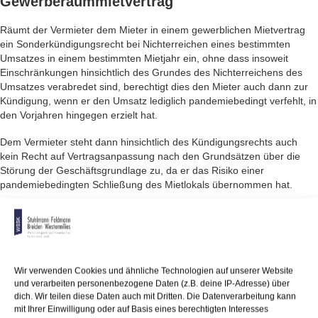
Gewerberaummietvertrag
Räumt der Vermieter dem Mieter in einem gewerblichen Mietvertrag
ein Sonderkündigungsrecht bei Nichterreichen eines bestimmten
Umsatzes in einem bestimmten Mietjahr ein, ohne dass insoweit
Einschränkungen hinsichtlich des Grundes des Nichterreichens des
Umsatzes verabredet sind, berechtigt dies den Mieter auch dann zur
Kündigung, wenn er den Umsatz lediglich pandemiebedingt verfehlt, in
den Vorjahren hingegen erzielt hat.
Dem Vermieter steht dann hinsichtlich des Kündigungsrechts auch
kein Recht auf Vertragsanpassung nach den Grundsätzen über die
Störung der Geschäftsgrundlage zu, da er das Risiko einer
pandemiebedingten Schließung des Mietlokals übernommen hat.
Die Richter des Oberlandesgerichts Hamm legten in einem am
15.7.2022 entschiedenen Fall einen Mietvertrag so aus, dass es den
Mietparteien gerade um den tatsächlich erzielten bzw. erwarteten und
nicht um einen hypothetischen oder anhand in bestimmten Monaten
erzielter Umsätze hochzurechnenden Umsatz ging. Darauf, aus
Wir verwenden Cookies und ähnliche Technologien auf unserer Website
welchen Gründen dieser tatsächlich erwirtschaftete Jahresumsatz der
und verarbeiten personenbezogene Daten (z.B. deine IP-Adresse) über
im Vertrag vereinbarten Marge nicht entsprechen sollte, sollte es
dich. Wir teilen diese Daten auch mit Dritten. Die Datenverarbeitung kann
mit Ihrer Einwilligung oder auf Basis eines berechtigten Interesses
hingegen nicht ankommen. Dies folgte schon daraus, dass selbst