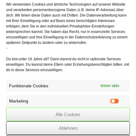
Für die in der Bekanntmachung nicht erfassten Länder ist der für
Wir verwenden Cookies und ähnliche Technologien auf unserer Website
Luxemburg geltende Pauschbetrag, für nicht erfasste Übersee- und
und verarbeiten personenbezogene Daten (z.B. deine IP-Adresse) über
Außengebiete
dich. Wir teilen diese Daten auch mit Dritten. Die Datenverarbeitung kann
mit Ihrer Einwilligung oder auf Basis eines berechtigten Interesses
eines Landes ist der für das Mutterland geltende Pauschbetrag
erfolgen, dem Sie in den individuellen Privatsphäre-Einstellungen
maßgebend.
widersprechen kannst. Sie haben das Recht, nur in essenzielle Services
einzuwilligen und ihre Einwilligung in der Datenschutzerklärung zu einem
Bitte beachten Sie!
Die Pauschbeträge für Übernachtungskosten
späteren Zeitpunkt zu ändern oder zu widerrufen.
sind nur in den Fällen der Arbeitgebererstattung anwendbar. Für den
-
"Werbungskostenabzug" sind nur die tatsächlichen
Übernachtungskosten
Du bist unter 16 Jahre alt? Dann kannst du nicht in optionale Services
ansetzbar; dies gilt entsprechend für den Betriebsausgabenabzug.
einwilligen. Du kannst deine Eltern oder Erziehungsberechtigten bitten, mit
Diese
dir in diese Services einzuwilligen.
Regeln gelten auch für doppelte Haushaltsführungen im Ausland.
Funktionale Cookies
Immer aktiv
25/02/2019
/
WSSK
Marketing
Marketin
Alle Cookies
Über
den Autor
Ablehnen
wssk-admin