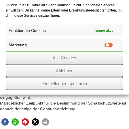
die übrigen Wohnungseigentümer erwarten, dass bei dem Umbau
Du bist unter 16 Jahre alt? Dann kannst du nicht in optionale Services
insgesamt
einwilligen. Du kannst deine Eltern oder Erziehungsberechtigten bitten, mit
die aktuellen technischen Vorgaben und damit auch die nunmehr
dir in diese Services einzuwilligen.
geltenden Schallschutzwerte
beachtet werden.
Funktionale Cookies
Immer aktiv
Dagegen kann bei Sanierungsmaßnahmen, die der üblichen
Instandsetzung
Marketing
oder der Modernisierung dienen, im Grundsatz ein verbessertes
Marketin
Schallschutzniveau
nicht beansprucht werden, sodass unverändert die bei Errichtung des
Alle Cookies
Gebäudes
geltenden technischen Standards maßgeblich sind. Um eine solche
Ablehnen
typische
Sanierungsmaßnahme handelt es sich in aller Regel auch dann, wenn
Einstellungen speichern
bei
der Sanierung eines vorhandenen Badezimmers in den Estrich
eingegriffen wird.
Maßgeblicher Zeitpunkt für die Bestimmung der Schallschutzwerte ist
danach derjenige der Gebäudeerrichtung.