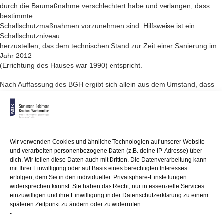
durch die Baumaßnahme verschlechtert habe und verlangen, dass
bestimmte
Schallschutzmaßnahmen vorzunehmen sind. Hilfsweise ist ein
Schallschutzniveau
herzustellen, das dem technischen Stand zur Zeit einer Sanierung im
Jahr 2012
(Errichtung des Hauses war 1990) entspricht.
Nach Auffassung des BGH ergibt sich allein aus dem Umstand, dass
bei Renovierungsarbeiten
in das gemeinschaftliche Eigentum eingegriffen wird, kein
überzeugender
Grund dafür, dass die im Zeitpunkt der Maßnahme anerkannten
Schallschutzwerte
Wir verwenden Cookies und ähnliche Technologien auf unserer Website
maßgeblich sein sollen. Ein Wohnungseigentümer ist im Grundsatz
und verarbeiten personenbezogene Daten (z.B. deine IP-Adresse) über
zwar
dich. Wir teilen diese Daten auch mit Dritten. Die Datenverarbeitung kann
zu dessen Wiederherstellung, aber nicht zu einer "Ertüchtigung"
mit Ihrer Einwilligung oder auf Basis eines berechtigten Interesses
verpflichtet.
erfolgen, dem Sie in den individuellen Privatsphäre-Einstellungen
widersprechen kannst. Sie haben das Recht, nur in essenzielle Services
Wird allerdings – etwa durch einen nachträglichen
einzuwilligen und ihre Einwilligung in der Datenschutzerklärung zu einem
Dachgeschossausbau –
späteren Zeitpunkt zu ändern oder zu widerrufen.
in erheblichem Umfang in die Gebäudesubstanz eingegriffen, können
-