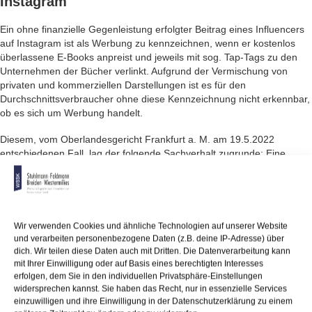
Instagram
Ein ohne finanzielle Gegenleistung erfolgter Beitrag eines Influencers
auf Instagram ist als Werbung zu kennzeichnen, wenn er kostenlos
überlassene E-Books anpreist und jeweils mit sog. Tap-Tags zu den
Unternehmen der Bücher verlinkt. Aufgrund der Vermischung von
privaten und kommerziellen Darstellungen ist es für den
Durchschnittsverbraucher ohne diese Kennzeichnung nicht erkennbar,
ob es sich um Werbung handelt.
Diesem, vom Oberlandesgericht Frankfurt a. M. am 19.5.2022
entschiedenen Fall, lag der folgende Sachverhalt zugrunde: Eine
Influencerin betrieb auf Instagram ein Nutzerprofil mit mehr als einer
halben Million Followern. Sie stellte dort zum einen Produkte und
Leistungen von Unternehmen vor, für deren Präsentation sie von
diesen vergütet wurde. Zum anderen veröffentlichte sie Posts, bei
denen sie mittels sog. Tap-Tags auf die Instagram-Accounts von
Wir verwenden Cookies und ähnliche Technologien auf unserer Website
Unternehmen verlinkte, deren Produkte zu sehen sind. Hierfür erhielt
und verarbeiten personenbezogene Daten (z.B. deine IP-Adresse) über
sie keine finanzielle Gegenleistung. Im Herbst 2019 verwies die
dich. Wir teilen diese Daten auch mit Dritten. Die Datenverarbeitung kann
mit Ihrer Einwilligung oder auf Basis eines berechtigten Interesses
Influencerin auf ein Bündel von E-Books, das sich mit veganer
erfolgen, dem Sie in den individuellen Privatsphäre-Einstellungen
Ernährung befasste. Sie erhielt dafür keine finanzielle Gegenleistung.
widersprechen kannst. Sie haben das Recht, nur in essenzielle Services
Die E-Books waren ihr jedoch kostenlos zur Verfügung gestellt worden.
einzuwilligen und ihre Einwilligung in der Datenschutzerklärung zu einem