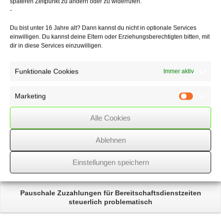
späteren Zeitpunkt zu ändern oder zu widerrufen.
-
28/10/2022
/
WSSK
Du bist unter 16 Jahre alt? Dann kannst du nicht in optionale Services
einwilligen. Du kannst deine Eltern oder Erziehungsberechtigten bitten, mit
dir in diese Services einzuwilligen.
Über
den Autor
Funktionale Cookies
Immer aktiv
wssk-admin
Related
Posts
Marketing
Marketin
Alle Cookies
Flugverspätung
wegen Beschädigung eines
Flugzeugreifens
Ablehnen
Darlegungs- und Beweislast bei
Einstellungen speichern
Überstunden
Pauschale Zuzahlungen für
Bereitschaftsdienstzeiten
steuerlich problematisch