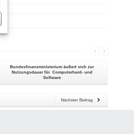
eting
Bundesfinanzministerium äußert sich zur
Nutzungsdauer für Computerhard- und
Software
Nächster Beitrag