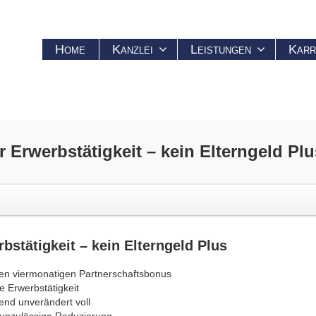
Home
Kanzlei
Leistungen
Karr
Erwerbstätigkeit – kein
Elterngeld Plu
stätigkeit – kein
Elterngeld Plus
den viermonatigen Partnerschaftsbonus
e Erwerbstätigkeit
nd unverändert voll