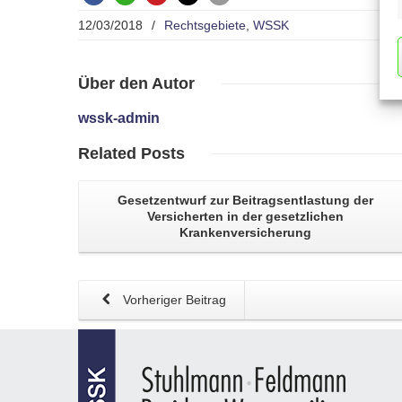
12/03/2018
/
Rechtsgebiete
,
WSSK
Über
den Autor
wssk-admin
Related
Posts
Gesetzentwurf zur
Beitragsentlastung
der
Versicherten in der gesetzlichen
Krankenversicherung
Vorheriger Beitrag