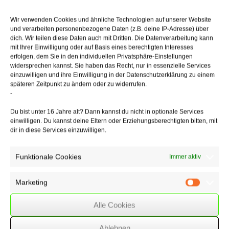
bezuschussen, soweit durch die Entgeltumwandlung eine
Sozialversicherungsersparnis realisiert wird.
Wird durch die
Wir verwenden Cookies und ähnliche Technologien auf unserer Website
Entgeltumwandlung weniger als 15 % an Sozialversicherungsbeiträgen
und verarbeiten personenbezogene Daten (z.B. deine IP-Adresse) über
eingespart, kann der Zuschuss auf die tatsächliche Ersparnis begrenzt
dich. Wir teilen diese Daten auch mit Dritten. Die Datenverarbeitung kann
werden (sog. Spitz-Abrechnung).
mit Ihrer Einwilligung oder auf Basis eines berechtigten Interesses
erfolgen, dem Sie in den individuellen Privatsphäre-Einstellungen
Der Zuschuss kann auch unabhängig von der Höhe einer solchen
widersprechen kannst. Sie haben das Recht, nur in essenzielle Services
Ersparnis pauschal mit 15 % gewährt werden, um etwa Mehraufwand
einzuwilligen und ihre Einwilligung in der Datenschutzerklärung zu einem
für die Lohnbuchhaltung zu vermeiden. Sind anderslautende
späteren Zeitpunkt zu ändern oder zu widerrufen.
tarifvertragliche Regelungen getroffen worden, stehen diese hingegen
-
der gesetzlichen Neuregelung voran, auch wenn sie nun einen
Nachteil für den Arbeitnehmer bedeuten.
Du bist unter 16 Jahre alt? Dann kannst du nicht in optionale Services
einwilligen. Du kannst deine Eltern oder Erziehungsberechtigten bitten, mit
dir in diese Services einzuwilligen.
Bitte beachten Sie!
Der Arbeitgeberzuschuss ist ab 1.1.2022 für alle
Unternehmen verpflichtend. Wird er nicht fristgerecht oder vollständig
gewährt, drohen Haftungsrisiken.
Funktionale Cookies
Immer aktiv
Marketing
Marketin
04/11/2021
/
WSSK
Alle Cookies
Über
den Autor
Ablehnen