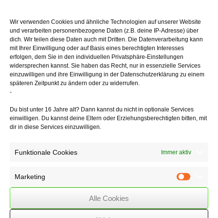
anteilig nach dem Verhältnis der Teilzahlungsbeträge zu dem
Gesamtveräußerungserlös
Wir verwenden Cookies und ähnliche Technologien auf unserer Website
in den jeweiligen Veranlagungszeiträumen der Zahlungszuflüsse
und verarbeiten personenbezogene Daten (z.B. deine IP-Adresse) über
an.
dich. Wir teilen diese Daten auch mit Dritten. Die Datenverarbeitung kann
mit Ihrer Einwilligung oder auf Basis eines berechtigten Interesses
Die Aufwendungen, d. h. die Anschaffungs- oder Herstellungskosten
erfolgen, dem Sie in den individuellen Privatsphäre-Einstellungen
und Werbungskosten,
widersprechen kannst. Sie haben das Recht, nur in essenzielle Services
sind in einem solchen Fall erst in dem Veranlagungszeitraum anteilig
einzuwilligen und ihre Einwilligung in der Datenschutzerklärung zu einem
abziehbar,
späteren Zeitpunkt zu ändern oder zu widerrufen.
in dem der jeweilige Teilerlös aus dem privaten Veräußerungsgeschäft
-
zufließt.
Du bist unter 16 Jahre alt? Dann kannst du nicht in optionale Services
einwilligen. Du kannst deine Eltern oder Erziehungsberechtigten bitten, mit
Im entschiedenen Fall begehrten die Steuerpflichtigen die
dir in diese Services einzuwilligen.
Verrechnung des gesamten
Verlustes im ersten Jahr der Teilzahlung, die Vorinstanz ging von einer
Verlustrealisierung
Funktionale Cookies
Immer aktiv
erst nach Zahlung der letzten Rate aus.
Marketing
Marketin
28/06/2017
/
Immobilienbesitzer
Alle Cookies
,
WSSK