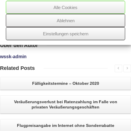
spräche für die Unrichtigkeit des Beschäftigungsverbots.
Alle Cookies
Ablehnen
12/03/2018
/
Arbeitnehmer
,
WSSK
Einstellungen speichern
Über
den Autor
wssk-admin
Related
Posts
Fälligkeitstermine – Oktober 2020
Veräußerungsverlust
bei Ratenzahlung im Falle von
privaten Veräußerungsgeschäften
Flugpreisangabe
im Internet ohne Sonderrabatte