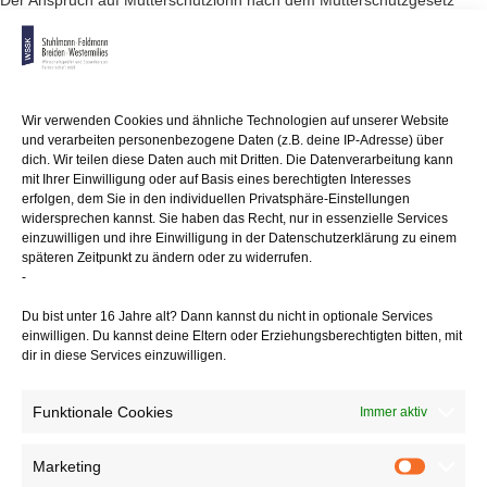
Der Anspruch auf Mutterschutzlohn nach dem Mutterschutzgesetz
(MuSchG) besteht
grundsätzlich, wenn allein das mutterschutzrechtliche
Beschäftigungsverbot
dazu führt, dass die Schwangere mit der Arbeit aussetzt. Sie genügt
ihrer Darlegungslast zur Suspendierung der Arbeitspflicht und zur
Wir verwenden Cookies und ähnliche Technologien auf unserer Website
Begründung
und verarbeiten personenbezogene Daten (z.B. deine IP-Adresse) über
eines Anspruchs nach dem MSchG durch Vorlage der ärztlichen
dich. Wir teilen diese Daten auch mit Dritten. Die Datenverarbeitung kann
Bescheinigung
mit Ihrer Einwilligung oder auf Basis eines berechtigten Interesses
über das Beschäftigungsverbot.
erfolgen, dem Sie in den individuellen Privatsphäre-Einstellungen
widersprechen kannst. Sie haben das Recht, nur in essenzielle Services
Das MuSchG hindert aber den Arbeitgeber nicht, Umstände
einzuwilligen und ihre Einwilligung in der Datenschutzerklärung zu einem
späteren Zeitpunkt zu ändern oder zu widerrufen.
darzulegen, die
-
den Schluss zulassen, dass ein Beschäftigungsverbot auf
unzutreffenden
Du bist unter 16 Jahre alt? Dann kannst du nicht in optionale Services
tatsächlichen Voraussetzungen beruht. Das Vorhandensein eines
einwilligen. Du kannst deine Eltern oder Erziehungsberechtigten bitten, mit
Profils im
dir in diese Services einzuwilligen.
Internet-Portal XING stellt nach Auffassung des LAG aber keinen
solchen Umstand
dar. Einer schwangeren Arbeitnehmerin ist es nicht untersagt, sich
Funktionale Cookies
Immer aktiv
während
eines mutterschutzrechtlichen Beschäftigungsverbots für eine andere
Marketing
Marketin
Arbeit zu interessieren. Erst die tatsächliche Aufnahme einer Tätigkeit