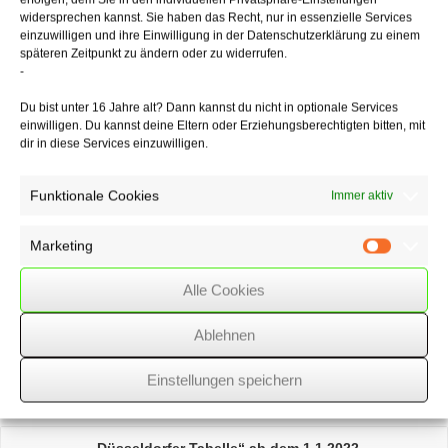
vorliegen könnte. Durch die Entscheidung gegen die Auszahlung und
widersprechen kannst. Sie haben das Recht, nur in essenzielle Services
für die Rücklage kann es zu keinem Zufluss gekommen sein, welcher
einzuwilligen und ihre Einwilligung in der Datenschutzerklärung zu einem
für den Ansatz von Kapitaleinkünften notwendig wäre. Somit darf auch
späteren Zeitpunkt zu ändern oder zu widerrufen.
kein Ansatz im Einkommensteuerbescheid erfolgen. Ob es sich bei
-
dem Sachverhalt um einen beherrschenden Gesellschafter handelt
Du bist unter 16 Jahre alt? Dann kannst du nicht in optionale Services
oder nicht, ist für die Beurteilung irrelevant.
einwilligen. Du kannst deine Eltern oder Erziehungsberechtigten bitten, mit
dir in diese Services einzuwilligen.
05/05/2022
/
WSSK
Funktionale Cookies
Immer aktiv
Marketing
Über
den Autor
Marketin
Alle Cookies
wssk-admin
Related
Posts
Ablehnen
Einstellungen speichern
Umgangsrecht
der Großeltern mit ihren Enkelkindern