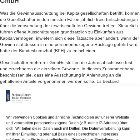
GmbH
Was die Gewinnausschüttung bei Kapitalgesellschaften betrifft, können
die Gesellschafter in den meisten Fällen jährlich freie Entscheidungen
über die Verwendung der erwirtschafteten Gewinne treffen. Steuerlich
führen offene Ausschüttungen grundsätzlich zu Einkünften aus
Kapitalvermögen, inwiefern sich diese Tatsache aber ändert, wenn der
Gewinn stattdessen in eine personenbezogene Rücklage geführt wird,
hatte der Bundesfinanzhof (BFH) zu entscheiden.
Gesellschafter mehrerer GmbHs stellten die Jahresabschlüsse fest
und errechneten die einzelnen Gewinne. In diesem Zusammenhang
beschlossen sie, dass eine Ausschüttung in Anlehnung an die
gehaltenen Anteile vorgenommen werden sollte. Es bestand
stattdessen jedoch auch die Möglichkeit, sich den anteiligen Gewinn
nicht ausschütten zu lassen und den personenbezogenen Rücklagen
hinzuzubuchen. Das Finanzamt setzte in diesen Fällen, trotz fehlender
Ausschüttung, Einkünfte aus Kapitalvermögen fest.
Wir verwenden Cookies und ähnliche Technologien auf unserer Website
Dies geschah jedoch zu Unrecht, wie der BFH entschied. Um
und verarbeiten personenbezogene Daten (z.B. deine IP-Adresse) über
personengebundene Ausschüttungen aus Rücklagen vornehmen zu
dich. Wir teilen diese Daten auch mit Dritten. Die Datenverarbeitung kann
können, wird erneut ein Gesellschafterbeschluss benötigt, sodass erst
mit Ihrer Einwilligung oder auf Basis eines berechtigten Interesses
dann die Auszahlung vorgenommen und ein entsprechender Zufluss
erfolgen, dem Sie in den individuellen Privatsphäre-Einstellungen