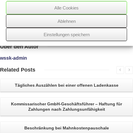
sicherer Anhalt für die Höhe der Zuschätzung gegeben sind.
Alle Cookies
Ablehnen
26/07/2019
/
WSSK
Einstellungen speichern
Über
den Autor
wssk-admin
Related
Posts
Tägliches Auszählen bei einer
offenen Ladenkasse
Kommissarischer
GmbH-Geschäftsführer
– Haftung für
Zahlungen nach Zahlungsunfähigkeit
Beschränkung bei
Mahnkostenpauschale