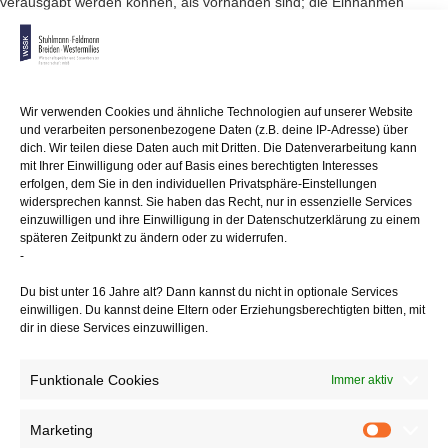
verausgabt werden können, als vorhanden sind; die Einnahmen
einschließlich
etwa vorhandener Bestände müssen die Ausgaben decken.
Übersteigen
die Ausgaben die zur Verfügung stehenden Mittel oder liegt ein
ungeklärter
Wir verwenden Cookies und ähnliche Technologien auf unserer Website
Vermögenszuwachs vor, so rechtfertigt dies grundsätzlich die
und verarbeiten personenbezogene Daten (z.B. deine IP-Adresse) über
Annahme,
dich. Wir teilen diese Daten auch mit Dritten. Die Datenverarbeitung kann
dass die Fehlbeträge aus unversteuerten, jedoch steuerpflichtigen
mit Ihrer Einwilligung oder auf Basis eines berechtigten Interesses
Einnahmen
erfolgen, dem Sie in den individuellen Privatsphäre-Einstellungen
stammen.
widersprechen kannst. Sie haben das Recht, nur in essenzielle Services
einzuwilligen und ihre Einwilligung in der Datenschutzerklärung zu einem
späteren Zeitpunkt zu ändern oder zu widerrufen.
Nach einer Entscheidung des Finanzgerichts Rheinland-Pfalz vom
-
9.5.2018 rechtfertigt
ein ungeklärter Geldzuwachs im Privatvermögen oder eine ungeklärte
Du bist unter 16 Jahre alt? Dann kannst du nicht in optionale Services
Einlage in das Betriebsvermögen – auch bei einer formell
einwilligen. Du kannst deine Eltern oder Erziehungsberechtigten bitten, mit
ordnungsmäßigen
dir in diese Services einzuwilligen.
Buchführung – die Annahme, dass höhere Betriebseinnahmen erzielt
und
Funktionale Cookies
höhere Privatentnahmen getätigt als gebucht wurden. Zeigt sich, dass
Immer aktiv
höhere Einkünfte erzielt worden sind, ist die Buchführung sachlich
unrichtig, sodass ein eigenständiger Schätzungsgrund und ein
Marketing
Marketin
ausreichend