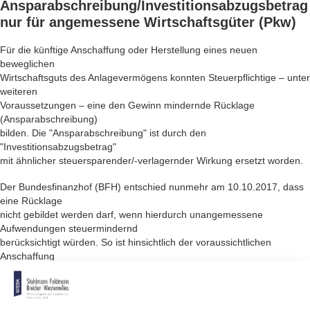
Ansparabschreibung/Investitionsabzugsbetrag
nur für angemessene Wirtschaftsgüter (Pkw)
Für die künftige Anschaffung oder Herstellung eines neuen
beweglichen
Wirtschaftsguts des Anlagevermögens konnten Steuerpflichtige – unter
weiteren
Voraussetzungen – eine den Gewinn mindernde Rücklage
(Ansparabschreibung)
bilden. Die "Ansparabschreibung" ist durch den
"Investitionsabzugsbetrag"
mit ähnlicher steuersparender/-verlagernder Wirkung ersetzt worden.
Der Bundesfinanzhof (BFH) entschied nunmehr am 10.10.2017, dass
eine Rücklage
nicht gebildet werden darf, wenn hierdurch unangemessene
Aufwendungen steuermindernd
berücksichtigt würden. So ist hinsichtlich der voraussichtlichen
Anschaffung
eines Sportwagens und einer Limousine der jeweils höchsten
Preisklasse
die Bildung einer Rücklage vollumfänglich ausgeschlossen, soweit sie