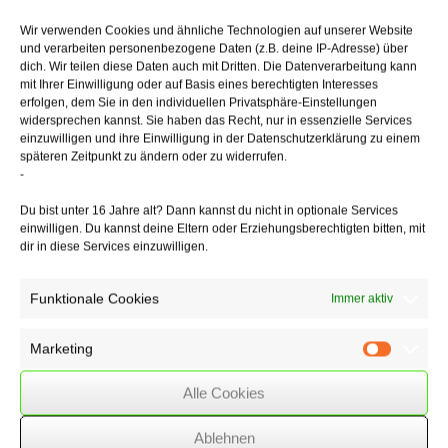
die Lebensführung des Steuerpflichtigen oder anderer Personen
berühren,
Wir verwenden Cookies und ähnliche Technologien auf unserer Website
die nach allgemeiner Verkehrsauffassung als unangemessen
und verarbeiten personenbezogene Daten (z.B. deine IP-Adresse) über
anzusehen sind.
dich. Wir teilen diese Daten auch mit Dritten. Die Datenverarbeitung kann
mit Ihrer Einwilligung oder auf Basis eines berechtigten Interesses
Der BFH betont aber in seiner Entscheidung, dass die Anschaffung
erfolgen, dem Sie in den individuellen Privatsphäre-Einstellungen
eines teuren
widersprechen kannst. Sie haben das Recht, nur in essenzielle Services
einzuwilligen und ihre Einwilligung in der Datenschutzerklärung zu einem
und schnellen Pkw nicht stets unangemessen ist, wenn die Benutzung
späteren Zeitpunkt zu ändern oder zu widerrufen.
eines repräsentativen
-
Fahrzeugs für den Geschäftserfolg keine Bedeutung hat. Vielmehr ist
die Bedeutung des Repräsentationsaufwands nur eine von mehreren
Du bist unter 16 Jahre alt? Dann kannst du nicht in optionale Services
Tatsachen,
einwilligen. Du kannst deine Eltern oder Erziehungsberechtigten bitten, mit
die im Einzelfall zu würdigen und gegeneinander abzuwägen sind.
dir in diese Services einzuwilligen.
Anmerkung:
Ob diese Regelung für den "Investitionsabzugsbetrag",
der die Ansparabschreibung ersetzt hat, auch gilt, ist umstritten.
Funktionale Cookies
Immer aktiv
Marketing
Marketin
12/03/2018
/
Alle Steuerpflichtigen
,
WSSK
Alle Cookies
Ablehnen
Über
den Autor