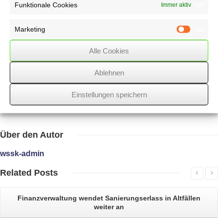
Funktionale Cookies
Immer aktiv
Krankenkasse vom Träger
der Unfallversicherung nicht die Erstattung der Behandlungskosten
verlangen,
Marketing
Marketin
die ihr durch den Sturz ihrer Versicherten auf dem Rückweg vom
Kindergarten,
Alle Cookies
in den sie ihr Kind gebracht hat, zurück zum Home-Office
entstanden sind.
Ablehnen
Einstellungen speichern
30/07/2020
/
WSSK
Über
den Autor
wssk-admin
Related
Posts
Finanzverwaltung wendet
Sanierungserlass in Altfällen
weiter an