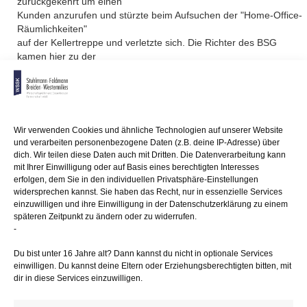
zurückgekehrt um einen
Kunden anzurufen und stürzte beim Aufsuchen der "Home-Office-
Räumlichkeiten"
auf der Kellertreppe und verletzte sich. Die Richter des BSG
kamen hier zu der
Auffassung, dass es sich um einen versicherten Unfall handelt, da
sich dieser
auf dem versicherten Weg zur Arbeit ereignete. Die Grenze
"Außentür
des Gebäudes", wo normalerweise der Arbeitsweg endet, greift
Wir verwenden Cookies und ähnliche Technologien auf unserer Website
nicht,
und verarbeiten personenbezogene Daten (z.B. deine IP-Adresse) über
soweit sich Arbeitsstätte und Wohnung des Versicherten in einem
dich. Wir teilen diese Daten auch mit Dritten. Die Datenverarbeitung kann
Haus befinden.
mit Ihrer Einwilligung oder auf Basis eines berechtigten Interesses
erfolgen, dem Sie in den individuellen Privatsphäre-Einstellungen
Gesetzlich unfallversichert sind Eltern, die ihre Kinder auf dem
widersprechen kannst. Sie haben das Recht, nur in essenzielle Services
einzuwilligen und ihre Einwilligung in der Datenschutzerklärung zu einem
Weg
späteren Zeitpunkt zu ändern oder zu widerrufen.
zur Arbeit in den Kindergarten bringen. Arbeitet der Arbeitnehmer
-
jedoch im
Home-Office, fällt der Weg zum Kindergarten bzw. zurück zum
Du bist unter 16 Jahre alt? Dann kannst du nicht in optionale Services
Home-Office
einwilligen. Du kannst deine Eltern oder Erziehungsberechtigten bitten, mit
nicht in den gesetzlichen Unfallversicherungsschutz. Nach einem
dir in diese Services einzuwilligen.
Urteil des LSG
Niedersachsen-Bremen vom 26.9.2018 kann eine gesetzliche