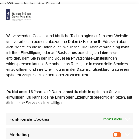
die Sittenwidrigkeit der Klausel.
Ein Gesellschafter, dessen Anteil durch Gesellschaftsbeschluss
eingezogen wurde,
kann sich jedoch im Falle faktischer Beendigung der Partnerschaft
nach Treu
Wir verwenden Cookies und ähnliche Technologien auf unserer Website
und Glauben dann nicht mehr auf eine ungeklärte Beendigung des
und verarbeiten personenbezogene Daten (z.B. deine IP-Adresse) über
Vertragsverhältnisses
dich. Wir teilen diese Daten auch mit Dritten. Die Datenverarbeitung kann
berufen, wenn nach den Umständen des Falles nicht mehr zu
mit Ihrer Einwilligung oder auf Basis eines berechtigten Interesses
erfolgen, dem Sie in den individuellen Privatsphäre-Einstellungen
erwarten ist,
widersprechen kannst. Sie haben das Recht, nur in essenzielle Services
dass der Gesellschafter die tatsächliche Mitarbeit als Partner wieder
einzuwilligen und ihre Einwilligung in der Datenschutzerklärung zu einem
aufnimmt.
späteren Zeitpunkt zu ändern oder zu widerrufen.
-
In einem vom Oberlandesgericht München entschiedenen Fall sah die
Satzung
Du bist unter 16 Jahre alt? Dann kannst du nicht in optionale Services
der Gesellschaft das Setzen einer Abstimmungsfrist für eine
einwilligen. Du kannst deine Eltern oder Erziehungsberechtigten bitten, mit
schriftliche
dir in diese Services einzuwilligen.
Beschlussfassung der Gesellschafter nicht vor. Auch die Aufforderung
des Aufsichtsratsvorsitzenden,
Funktionale Cookies
Immer aktiv
die Angelegenheit bis zu einem bestimmten Datum abzuschließen,
stellt
kein Setzen einer solchen Frist dar. Sie bringt nur den Wunsch zum
Marketing
Marketin