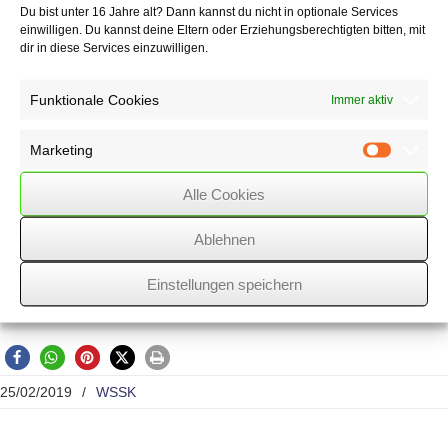
Du bist unter 16 Jahre alt? Dann kannst du nicht in optionale Services
ist es nach Auffassung des BMF ungewiss, ob das oberste Gericht den
einwilligen. Du kannst deine Eltern oder Erziehungsberechtigten bitten, mit
Zinssatz
dir in diese Services einzuwilligen.
von 0,5 % pro Monat bei einer neuerlichen Prüfung unter
Berücksichtigung
der weiteren Marktzinsentwicklung in den letzten Jahren nun als
Funktionale Cookies
Immer aktiv
verfassungswidrig
einstufen wird.
Marketing
Marketin
Für Verzinsungszeiträume vor dem 1.4.2012 ist Aussetzung der
Vollziehung
Alle Cookies
nur zu gewähren, wenn die Vollziehung für den Betroffenen eine
unbillige,
Ablehnen
nicht durch überwiegende öffentliche Interessen gebotene Härte
zur Folge hätte und im Einzelfall ein besonderes berechtigtes
Einstellungen speichern
Interesse
des Antragstellers zu bejahen ist.
25/02/2019
/
WSSK