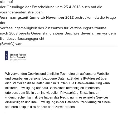
sich auf
der Grundlage der Entscheidung vom 25.4.2018 auch auf die
vorangehenden streitigen
Verzinsungszeiträume ab November 2012
erstrecken, da die Frage
der
Verfassungsmäßigkeit des Zinssatzes für Verzinsungszeiträume
nach 2009 bereits Gegenstand zweier Beschwerdeverfahren vor dem
Bundesverfassungsgericht
(BVerfG) war.
Dazu äußert sich das Bundesfinanzministerium (BMF) mit Schreiben
vom 14.12.2018 wie folgt:
Die BFH-Beschlüsse sind für
Verzinsungszeiträume
ab dem 1.4.2012 (nur) auf Antrag des Zinsschuldners in allen
Wir verwenden Cookies und ähnliche Technologien auf unserer Website
Fällen anzuwenden,
und verarbeiten personenbezogene Daten (z.B. deine IP-Adresse) über
in denen gegen eine vollziehbare Zinsfestsetzung Einspruch
dich. Wir teilen diese Daten auch mit Dritten. Die Datenverarbeitung kann
eingelegt wurde.
mit Ihrer Einwilligung oder auf Basis eines berechtigten Interesses
Unerheblich ist dabei, zu welcher Steuerart und für welchen
erfolgen, dem Sie in den individuellen Privatsphäre-Einstellungen
Besteuerungszeitraum
widersprechen kannst. Sie haben das Recht, nur in essenzielle Services
die Zinsen festgesetzt wurden.
einzuwilligen und ihre Einwilligung in der Datenschutzerklärung zu einem
späteren Zeitpunkt zu ändern oder zu widerrufen.
Angesichts der bisherigen Nichtannahmebeschlüsse des BVerfG zur
-
Verzinsungsregelung