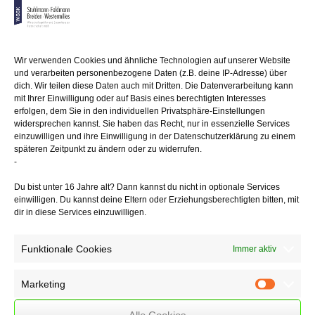
werden
strenge Anforderungen gestellt. Erst wenn der Vortrag des Vermieters
diesem
Maßstab genügt, obliegt dem Mieter der Beweis, dass ein
Wir verwenden Cookies und ähnliche Technologien auf unserer Website
Selbstnutzungswille
und verarbeiten personenbezogene Daten (z.B. deine IP-Adresse) über
des Vermieters schon vorher nicht bestand.
dich. Wir teilen diese Daten auch mit Dritten. Die Datenverarbeitung kann
mit Ihrer Einwilligung oder auf Basis eines berechtigten Interesses
In einem vom Bundesgerichtshof entschiedenen Fall hatte ein
erfolgen, dem Sie in den individuellen Privatsphäre-Einstellungen
Vermieter das Mietverhältnis
widersprechen kannst. Sie haben das Recht, nur in essenzielle Services
mit Schreiben vom 27.4.2011 zum 31.1.2012 gekündigt und geltend
einzuwilligen und ihre Einwilligung in der Datenschutzerklärung zu einem
gemacht,
späteren Zeitpunkt zu ändern oder zu widerrufen.
die Wohnung werde "dringend" benötigt, um seine pflegebedürftige,
-
im Jahr 1926 geborene Mutter, die allein in ihrem Einfamilienhaus
Du bist unter 16 Jahre alt? Dann kannst du nicht in optionale Services
lebte, aufzunehmen.
einwilligen. Du kannst deine Eltern oder Erziehungsberechtigten bitten, mit
dir in diese Services einzuwilligen.
Seit dem Auszug des Mieters im August 2012 steht die geräumte
Wohnung
leer. Die Mutter des Vermieters zog nicht um und verstarb am
Funktionale Cookies
Immer aktiv
7.11.2014. Der
Mieter führte aus, dass die Mutter nicht die Absicht hatte, ihr eigenes
Marketing
Haus zu verlassen und daher der Eigenbedarf vorgetäuscht war.
Marketin
Alle Cookies