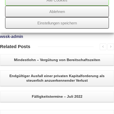
08/05/2017
/
Immobilienbesitzer
,
WSSK
Ablehnen
Einstellungen speichern
Über
den Autor
wssk-admin
Related
Posts
Mindestlohn –
Vergütung von Bereitschaftszeiten
Endgültiger
Ausfall einer privaten Kapitalforderung
als
steuerlich anzuerkennender
Verlust
Fälligkeitstermine – Juli 2022