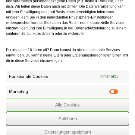
und verarbeiten personenbezogene Daten (z.B. deine IP-Adresse) über
01.07.2014 – 31.12.2014 = – 0,73 %
dich. Wir teilen diese Daten auch mit Dritten. Die Datenverarbeitung kann
01.01.2014 – 30.06.2014 = – 0,63 %
mit Ihrer Einwilligung oder auf Basis eines berechtigten Interesses
01.07.2013 – 31.12.2013 = – 0,38 %
erfolgen, dem Sie in den individuellen Privatsphäre-Einstellungen
widersprechen kannst. Sie haben das Recht, nur in essenzielle Services
Ältere Basiszinssätze finden Sie im Internet unter:
einzuwilligen und ihre Einwilligung in der Datenschutzerklärung zu einem
www.destatis.de – Themen – Konjunkturindikatoren –
späteren Zeitpunkt zu ändern oder zu widerrufen.
Verbraucherpreise – Preisindizes im Überblick
-
Du bist unter 16 Jahre alt? Dann kannst du nicht in optionale Services
Eventuelle Änderungen, die nach Ausarbeitung dieses
einwilligen. Du kannst deine Eltern oder Erziehungsberechtigten bitten, mit
Informationsschreibens erfolgen, können erst in der nächsten Ausgabe
dir in diese Services einzuwilligen.
berücksichtigt werden!
Funktionale Cookies
Immer aktiv
02/05/2023
/
WSSK
Marketing
Marketin
Alle Cookies
Über
den Autor
wssk-admin
Ablehnen
Related
Posts
Einstellungen speichern