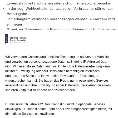
Erwerbstätigkeit nachgehen oder sich um eine solche bemühen.
In der sog. Wohlverhaltensphase sollen Verbraucher stärker zur
Herausgabe
von erlangtem Vermögen herangezogen werden. Außerdem wird
ein neuer
Grund zur Versagung der Restschuldbefreiung geschaffen, wenn
in der Wohlverhaltensphase
unangemessene Verbindlichkeiten begründet werden.
Die Verfahrensverkürzung soll für Verbraucher zunächst bis zum
30.6.2025 befristet werden, um etwaige Auswirkungen auf das
Wir verwenden Cookies und ähnliche Technologien auf unserer Website
Antrags-, Zahlungs-
und verarbeiten personenbezogene Daten (z.B. deine IP-Adresse) über
und Wirtschaftsverhalten von Verbrauchern beurteilen zu können. Die
dich. Wir teilen diese Daten auch mit Dritten. Die Datenverarbeitung kann
Verkürzung
mit Ihrer Einwilligung oder auf Basis eines berechtigten Interesses
erfolgen, dem Sie in den individuellen Privatsphäre-Einstellungen
des Verfahrens soll insgesamt nicht dazu führen, dass ein Schuldner
widersprechen kannst. Sie haben das Recht, nur in essenzielle Services
im
einzuwilligen und ihre Einwilligung in der Datenschutzerklärung zu einem
Falle einer erneuten Verschuldung auch schneller zu einer zweiten
späteren Zeitpunkt zu ändern oder zu widerrufen.
Restschuldbefreiung
-
kommen kann. Daher wird die derzeitige zehnjährige Sperrfrist auf elf
Jahre
Du bist unter 16 Jahre alt? Dann kannst du nicht in optionale Services
erhöht und das Restschuldbefreiungsverfahren in Wiederholungsfällen
einwilligen. Du kannst deine Eltern oder Erziehungsberechtigten bitten, mit
auf fünf Jahre verlängert.
dir in diese Services einzuwilligen.