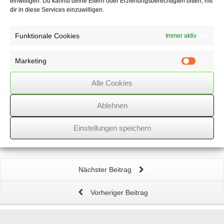
einwilligen. Du kannst deine Eltern oder Erziehungsberechtigten bitten, mit
wssk-admin
dir in diese Services einzuwilligen.
Related
Posts
Funktionale Cookies
Immer aktiv
Angabe der
Zinssätze für Dispokredite
müssen
hervorgehoben werden
Marketing
Marketin
Alle Cookies
Neuer
Mindestlohn
ab 1.1.2022
Ablehnen
Künstlersozialabgabe
auch für GmbH-Gesellschafter-
Einstellungen speichern
Geschäftsführer?
Nächster Beitrag
Vorheriger Beitrag