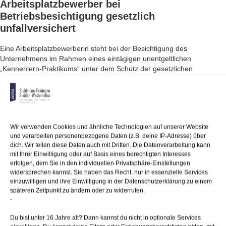
Arbeitsplatzbewerber bei
Betriebsbesichtigung gesetzlich
unfallversichert
Eine Arbeitsplatzbewerberin steht bei der Besichtigung des
Unternehmens im Rahmen eines eintägigen unentgeltlichen
„Kennenlern-Praktikums“ unter dem Schutz der gesetzlichen
Unfallversicherung. Das eigene – unversicherte – Interesse der
Bewerberin am Kennenlernen des potenziellen zukünftigen
Arbeitgebers steht dem Unfallversicherungsschutz kraft Satzung hier
nicht entgegen.
Wir verwenden Cookies und ähnliche Technologien auf unserer Website
Bitte beachten Sie!
Nicht bei jeder Berufsgenossenschaft sind
und verarbeiten personenbezogene Daten (z.B. deine IP-Adresse) über
Teilnehmer einer Unternehmensbesichtigung unfallversichert.
dich. Wir teilen diese Daten auch mit Dritten. Die Datenverarbeitung kann
mit Ihrer Einwilligung oder auf Basis eines berechtigten Interesses
erfolgen, dem Sie in den individuellen Privatsphäre-Einstellungen
widersprechen kannst. Sie haben das Recht, nur in essenzielle Services
22/11/2022
/
WSSK
einzuwilligen und ihre Einwilligung in der Datenschutzerklärung zu einem
späteren Zeitpunkt zu ändern oder zu widerrufen.
-
Über
den Autor
Du bist unter 16 Jahre alt? Dann kannst du nicht in optionale Services