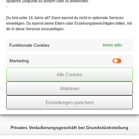
späteren Zeitpunkt zu ändern oder zu widerrufen.
sehen würde“. Die Revision zum Bundesfinanzhof wurde zugelassen.
-
Du bist unter 16 Jahre alt? Dann kannst du nicht in optionale Services
einwilligen. Du kannst deine Eltern oder Erziehungsberechtigten bitten, mit
10/02/2022
/
WSSK
dir in diese Services einzuwilligen.
Funktionale Cookies
Immer aktiv
Über
den Autor
wssk-admin
Marketing
Marketin
Related
Posts
Alle Cookies
Ablehnen
Zweites Bürokratieentlastungsgesetz
verabschiedet
Einstellungen speichern
Kündigung eines Bankdarlehens
aus wichtigem Grund
Privates Veräußerungs­geschäft
bei Grundstücksteilung