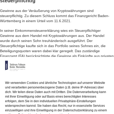
steuerpflichtig
Gewinne aus der Veräußerung von Kryptowährungen sind
steuerpflichtig. Zu diesem Schluss kommt das Finanzgericht Baden-
Württemberg in einem Urteil vom 11.6.2021.
In seiner Einkommensteuererklärung wies ein Steuerpflichtiger
Gewinne aus dem Handel mit Kryptowährungen aus. Der Handel
wurde durch seinen Sohn treuhänderisch ausgeführt. Der
Steuerpflichtige kaufte sich in das Portfolio seines Sohnes ein, die
Beteiligungsquoten waren dabei klar geregelt. Das zuständige
Finanzamt (FA) berücksichtigte die Gewinne als Einkünfte aus privaten
Veräußerungsgeschäften, wogegen der Steuerpflichtige Einspruch
einlegte, da aus seiner Sicht kein „anderes Wirtschaftsgut“ und somit
auch kein Veräußerungsgeschäft vorliegt.
Nach Auffassung des FG sind solche Gewinne sehr wohl sonstige
Wir verwenden Cookies und ähnliche Technologien auf unserer Website
Einkünfte aus privaten Veräußerungsgeschäften, da Kryptowährungen
und verarbeiten personenbezogene Daten (z.B. deine IP-Adresse) über
zu den immateriellen Wirtschaftsgütern zählen. Der steuerrechtliche
dich. Wir teilen diese Daten auch mit Dritten. Die Datenverarbeitung kann
Begriff des Wirtschaftsguts umfasst „sämtliche vermögenswerten
mit Ihrer Einwilligung oder auf Basis eines berechtigten Interesses
Vorteile, deren Erlangung sich der Steuerpflichtige etwas kosten lässt“,
erfolgen, dem Sie in den individuellen Privatsphäre-Einstellungen
widersprechen kannst. Sie haben das Recht, nur in essenzielle Services
„die einer selbstständigen Bewertung zugänglich sind“ und der
einzuwilligen und ihre Einwilligung in der Datenschutzerklärung zu einem
„Erwerber des gesamten Betriebs in dem Vorteil einen greifbaren Wert