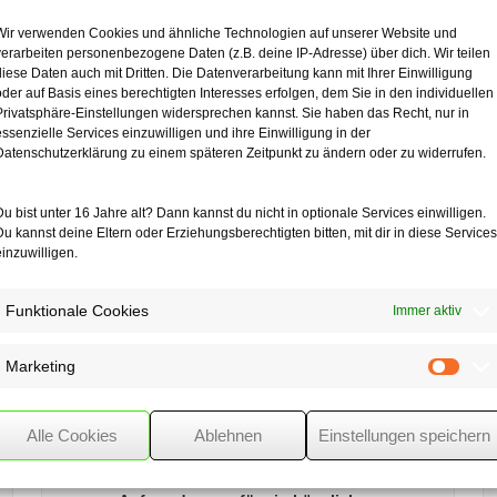
Wir verwenden Cookies und ähnliche Technologien auf unserer Website und
ht eine freigebige
verarbeiten personenbezogene Daten (z.B. deine IP-Adresse) über dich. Wir teilen
 Verein als schenkungsteuerpflichtig
diese Daten auch mit Dritten. Die Datenverarbeitung kann mit Ihrer Einwilligung
assung gegen ein
oder auf Basis eines berechtigten Interesses erfolgen, dem Sie in den individuellen
em Verzicht des Sponsors
Privatsphäre-Einstellungen widersprechen kannst. Sie haben das Recht, nur in
Fußballverein.
essenzielle Services einzuwilligen und ihre Einwilligung in der
Datenschutzerklärung zu einem späteren Zeitpunkt zu ändern oder zu widerrufen.
Sportarten von Bedeutung
Du bist unter 16 Jahre alt? Dann kannst du nicht in optionale Services einwilligen.
Du kannst deine Eltern oder Erziehungsberechtigten bitten, mit dir in diese Services
einzuwilligen.
Funktionale Cookies
Immer aktiv
Marketing
Mark
Alle Cookies
Ablehnen
Einstellungen speichern