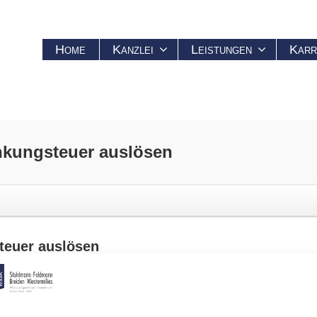
Home
Kanzlei
Leistungen
Karr
kungsteuer
auslösen
teuer
auslösen
of (BFH) mit der Überlassung
ls kaufmännische
 Verein als Spieler