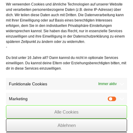
Der Arzt war nicht verpflichtet einen anderen Informationsweg als die
Wir verwenden Cookies und ähnliche Technologien auf unserer Website
postalische
und verarbeiten personenbezogene Daten (z.B. deine IP-Adresse) über
Übersendung (z. B. Telefax) zu wählen oder den Zugang beim
dich. Wir teilen diese Daten auch mit Dritten. Die Datenverarbeitung kann
Hausarzt
mit Ihrer Einwilligung oder auf Basis eines berechtigten Interesses
zu überprüfen. Der Arztbrief ist ein gängiges Mittel zur gebotenen
erfolgen, dem Sie in den individuellen Privatsphäre-Einstellungen
widersprechen kannst. Sie haben das Recht, nur in essenzielle Services
Aufrechterhaltung des Informationsflusses zwischen den an der
einzuwilligen und ihre Einwilligung in der Datenschutzerklärung zu einem
Behandlung beteiligten
späteren Zeitpunkt zu ändern oder zu widerrufen.
Ärzten. Allerdings gilt in dringenden Fällen, dass der Absender
-
überprüfen
muss, ob die Information beim Empfänger angekommen ist, z. B. bei
Du bist unter 16 Jahre alt? Dann kannst du nicht in optionale Services
hochpathologischen
einwilligen. Du kannst deine Eltern oder Erziehungsberechtigten bitten, mit
Befunden oder Befunden, die weitere, zeitkritische
dir in diese Services einzuwilligen.
Behandlungsschritte erforderlich
machen. Eine derartige Konstellation lag hier jedoch nicht vor.
Funktionale Cookies
Immer aktiv
Marketing
Marketin
10/06/2020
/
WSSK
Alle Cookies
Über
den Autor
Ablehnen