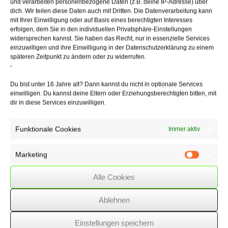
und verarbeiten personenbezogene Daten (z.B. deine IP-Adresse) über
Rechnungsdatum ergeben, wenn die Leistung zweifelsfrei in dem
dich. Wir teilen diese Daten auch mit Dritten. Die Datenverarbeitung kann
Monat ausgeführt wurde. Insbesondere in Branchen, in denen es
mit Ihrer Einwilligung oder auf Basis eines berechtigten Interesses
üblich ist, dass Leistung und Rechnungsdatum nicht übereinstimmen,
erfolgen, dem Sie in den individuellen Privatsphäre-Einstellungen
können solche Zweifel aber nur schwer widerlegt werden. Außerdem
widersprechen kannst. Sie haben das Recht, nur in essenzielle Services
genügen unrichtige oder ungenaue Angaben, die keinen Rückschluss
einzuwilligen und ihre Einwilligung in der Datenschutzerklärung zu einem
auf den Ort der Leistung und eine mögliche Steuerpflicht ermöglichen,
späteren Zeitpunkt zu ändern oder zu widerrufen.
den Anforderungen an eine ordnungsgemäße Rechnung nicht.
-
Du bist unter 16 Jahre alt? Dann kannst du nicht in optionale Services
Anmerkung:
Grundsätzlich sollten weiterhin in den Rechnungen alle
einwilligen. Du kannst deine Eltern oder Erziehungsberechtigten bitten, mit
vom Gesetz geforderten Angaben enthalten sein, um nicht den
dir in diese Services einzuwilligen.
Vorsteuerabzug zu gefährden!
Funktionale Cookies
Immer aktiv
03/12/2021
/
WSSK
Marketing
Marketin
Alle Cookies
Über
den Autor
wssk-admin
Ablehnen
Related
Posts
Einstellungen speichern