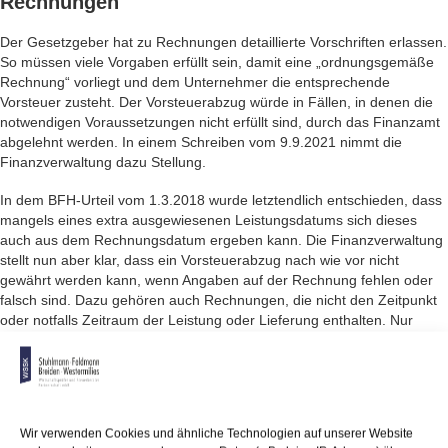
Rechnungen
Der Gesetzgeber hat zu Rechnungen detaillierte Vorschriften erlassen.
So müssen viele Vorgaben erfüllt sein, damit eine „ordnungsgemäße
Rechnung“ vorliegt und dem Unternehmer die entsprechende
Vorsteuer zusteht. Der Vorsteuerabzug würde in Fällen, in denen die
notwendigen Voraussetzungen nicht erfüllt sind, durch das Finanzamt
abgelehnt werden. In einem Schreiben vom 9.9.2021 nimmt die
Finanzverwaltung dazu Stellung.
In dem BFH-Urteil vom 1.3.2018 wurde letztendlich entschieden, dass
mangels eines extra ausgewiesenen Leistungsdatums sich dieses
auch aus dem Rechnungsdatum ergeben kann. Die Finanzverwaltung
stellt nun aber klar, dass ein Vorsteuerabzug nach wie vor nicht
gewährt werden kann, wenn Angaben auf der Rechnung fehlen oder
falsch sind. Dazu gehören auch Rechnungen, die nicht den Zeitpunkt
oder notfalls Zeitraum der Leistung oder Lieferung enthalten. Nur
wenn der Finanzverwaltung sämtliche sonstige Unterlagen zu dem Fall
vorliegen, könnte die Vorsteuer abgezogen werden, wie z. B. anhand
von vorliegenden Lieferscheinen oder gültigen Verträgen.
Der Umsatzsteuer-Anwendungserlass wurde dementsprechend
Wir verwenden Cookies und ähnliche Technologien auf unserer Website
geändert. Der Leistungszeitpunkt kann sich aus dem