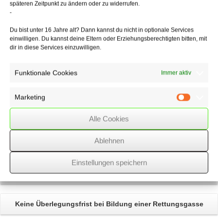
späteren Zeitpunkt zu ändern oder zu widerrufen.
-
29/11/2017
/
Rechtsgebiete
,
WSSK
Du bist unter 16 Jahre alt? Dann kannst du nicht in optionale Services
einwilligen. Du kannst deine Eltern oder Erziehungsberechtigten bitten, mit
dir in diese Services einzuwilligen.
Über
den Autor
Funktionale Cookies
Immer aktiv
wssk-admin
Marketing
Related
Posts
Marketin
Alle Cookies
Steuerbefreiung für
Zuschüsse zum Kurzarbeitergeld
und
Saison-Kurzarbeitergeld
Ablehnen
Einstellungen speichern
Mietverhältnis – keine Duldung umfangreicher
Umbaumaßnahmen
Keine Überlegungsfrist bei Bildung einer
Rettungsgasse