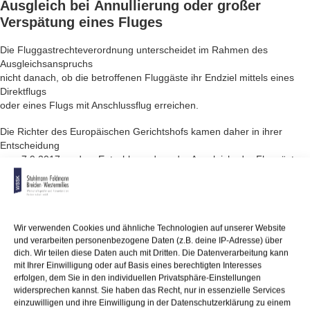
Ausgleich bei
Annullierung
oder großer
Verspätung
eines
Fluges
Die Fluggastrechteverordnung unterscheidet im Rahmen des
Ausgleichsanspruchs
nicht danach, ob die betroffenen Fluggäste ihr Endziel mittels eines
Direktflugs
oder eines Flugs mit Anschlussflug erreichen.
Die Richter des Europäischen Gerichtshofs kamen daher in ihrer
Entscheidung
vom 7.9.2017 zu dem Entschluss, dass der Ausgleich, der Fluggästen
im Fall
der Annullierung oder einer großen Verspätung eines Flugs mit
Anschlussflügen
zusteht, nach der Luftlinienentfernung zwischen dem Startflughafen
und dem Zielflughafen
Wir verwenden Cookies und ähnliche Technologien auf unserer Website
und verarbeiten personenbezogene Daten (z.B. deine IP-Adresse) über
zu berechnen ist. Der Umstand, dass die tatsächlich zurückgelegte
dich. Wir teilen diese Daten auch mit Dritten. Die Datenverarbeitung kann
Flugstrecke wegen des Anschlussflugs die Entfernung zwischen Start-
mit Ihrer Einwilligung oder auf Basis eines berechtigten Interesses
und Zielflughafen
erfolgen, dem Sie in den individuellen Privatsphäre-Einstellungen
übersteigt, hat keine Auswirkungen auf die Berechnung des
widersprechen kannst. Sie haben das Recht, nur in essenzielle Services
Ausgleichs.
einzuwilligen und ihre Einwilligung in der Datenschutzerklärung zu einem