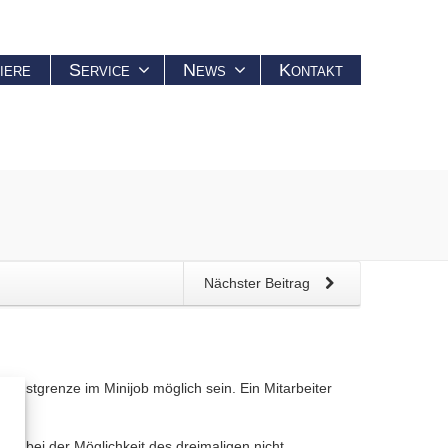
iere
Service
News
Kontakt
Nächster Beitrag
enstgrenze im Minijob möglich sein. Ein Mitarbeiter
 es bei der Möglichkeit des dreimaligen nicht