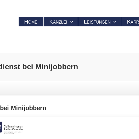
Home
Kanzlei
Leistungen
Karr
dienst bei
Minijobbern
 bei
Minijobbern
nn vorübergehend ein viermaliges Überschreiten der monatlichen Verdi
n.
krafttreten der Übergangsregelung. Für davor liegende Zeiträume bleibt