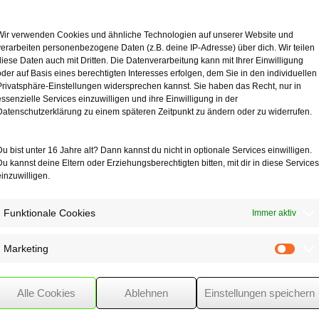
Wir verwenden Cookies und ähnliche Technologien auf unserer Website und
rmonaten Juni bis Oktober 2021 mehr als ursprünglich vorgesehen, ist 
verarbeiten personenbezogene Daten (z.B. deine IP-Adresse) über dich. Wir teilen
traum endet immer mit dem Ende des Kalendermonats, in dem ein unvo
diese Daten auch mit Dritten. Die Datenverarbeitung kann mit Ihrer Einwilligung
 12-Monats-Zeitraums in maximal 4 Kalendermonaten nicht vorhersehbar
oder auf Basis eines berechtigten Interesses erfolgen, dem Sie in den individuellen
Privatsphäre-Einstellungen widersprechen kannst. Sie haben das Recht, nur in
essenzielle Services einzuwilligen und ihre Einwilligung in der
 ein monatliches Arbeitsentgelt in Höhe von 440 €. Vom 1.7. – 31.8.2021 
Datenschutzerklärung zu einem späteren Zeitpunkt zu ändern oder zu widerrufen.
lich 1.500 €. Dadurch, dass der Minijobber bereits im September und D
 450-€-Grenze überschritten. Die Beschäftigung des Minijobbers bleibt
Du bist unter 16 Jahre alt? Dann kannst du nicht in optionale Services einwilligen.
dienstgrenze maximal in 4 Kalendermonaten nicht vorhersehbar über
Du kannst deine Eltern oder Erziehungsberechtigten bitten, mit dir in diese Services
einzuwilligen.
Funktionale Cookies
Immer aktiv
Marketing
Mark
Alle Cookies
Ablehnen
Einstellungen speichern