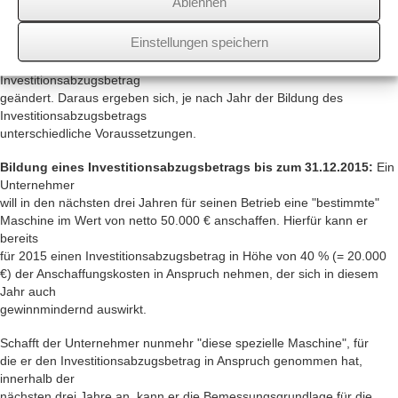
Ablehnen
Inanspruchnahme und
den drei Vorjahren 200.000 € je Betrieb nicht übersteigen.
Einstellungen speichern
Durch das Steueränderungsgesetz 2015 wurden die Regelungen zum
Investitionsabzugsbetrag
geändert. Daraus ergeben sich, je nach Jahr der Bildung des
Investitionsabzugsbetrags
unterschiedliche Voraussetzungen.
Bildung eines Investitionsabzugsbetrags bis zum 31.12.2015:
Ein
Unternehmer
will in den nächsten drei Jahren für seinen Betrieb eine "bestimmte"
Maschine im Wert von netto 50.000 € anschaffen. Hierfür kann er
bereits
für 2015 einen Investitionsabzugsbetrag in Höhe von 40 % (= 20.000
€) der Anschaffungskosten in Anspruch nehmen, der sich in diesem
Jahr auch
gewinnmindernd auswirkt.
Schafft der Unternehmer nunmehr "diese spezielle Maschine", für
die er den Investitionsabzugsbetrag in Anspruch genommen hat,
innerhalb der
nächsten drei Jahre an, kann er die Bemessungsgrundlage für die