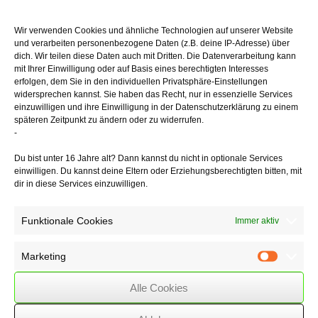
beanspruchen will und damit die Höhe des Gewinns steuern.
Die für die Inanspruchnahme der Vergünstigung relevanten
Wir verwenden Cookies und ähnliche Technologien auf unserer Website
und verarbeiten personenbezogene Daten (z.B. deine IP-Adresse) über
Betriebsvermögensgrenzen
dich. Wir teilen diese Daten auch mit Dritten. Die Datenverarbeitung kann
betragen bei Bilanzierenden 235.000 € bzw. der Wirtschaftswert bei
mit Ihrer Einwilligung oder auf Basis eines berechtigten Interesses
Betrieben
erfolgen, dem Sie in den individuellen Privatsphäre-Einstellungen
der Land- und Forstwirtschaft 125.000 €; die Gewinngrenze bei
widersprechen kannst. Sie haben das Recht, nur in essenzielle Services
Einnahme-Überschuss-Rechnern
einzuwilligen und ihre Einwilligung in der Datenschutzerklärung zu einem
beträgt 100.000 €.
späteren Zeitpunkt zu ändern oder zu widerrufen.
-
INVESTITIONSABZUGSBETRAG – NEUE REGELN SEIT 2016:
Steuerpflichtige können
Du bist unter 16 Jahre alt? Dann kannst du nicht in optionale Services
für neue oder gebrauchte bewegliche Wirtschaftsgüter des
einwilligen. Du kannst deine Eltern oder Erziehungsberechtigten bitten, mit
dir in diese Services einzuwilligen.
Anlagevermögens,
die sie anschaffen oder herstellen wollen – unter weiteren
Voraussetzungen wie
Funktionale Cookies
Immer aktiv
z. B. der betrieblichen Nutzung zu mindestens 90 % und Einhaltung
bestimmter
Betriebsgrößenmerkmale bzw. Gewinngrenzen (wie bei der
Marketing
Marketin
Sonderabschreibung)
-, bis zu 40?% der voraussichtlichen Anschaffungs- oder
Alle Cookies
Herstellungskosten steuerlich
gewinnmindernd abziehen. Der Abzugsbetrag darf im Jahr der