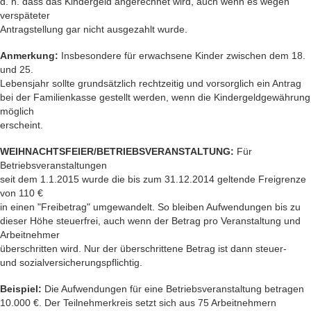
d. h. dass das Kindergeld angerechnet wird, auch wenn es wegen
verspäteter
Antragstellung gar nicht ausgezahlt wurde.
Anmerkung:
Insbesondere für erwachsene Kinder zwischen dem 18.
und 25.
Lebensjahr sollte grundsätzlich rechtzeitig und vorsorglich ein Antrag
bei der Familienkasse gestellt werden, wenn die Kindergeldgewährung
möglich
erscheint.
WEIHNACHTSFEIER/BETRIEBSVERANSTALTUNG:
Für
Betriebsveranstaltungen
seit dem 1.1.2015 wurde die bis zum 31.12.2014 geltende Freigrenze
von 110 €
in einen "Freibetrag" umgewandelt. So bleiben Aufwendungen bis zu
dieser Höhe steuerfrei, auch wenn der Betrag pro Veranstaltung und
Arbeitnehmer
überschritten wird. Nur der überschrittene Betrag ist dann steuer-
und sozialversicherungspflichtig.
Beispiel:
Die Aufwendungen für eine Betriebsveranstaltung betragen
10.000 €. Der Teilnehmerkreis setzt sich aus 75 Arbeitnehmern