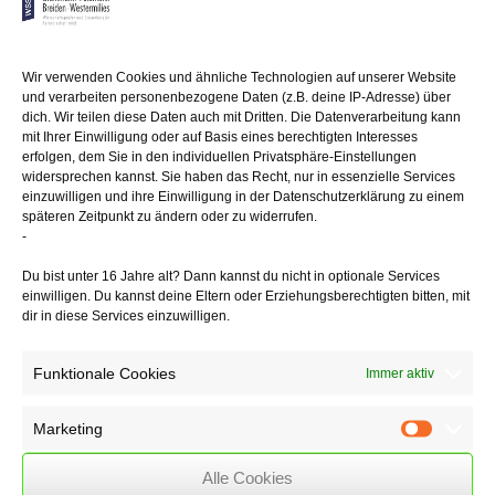
worden sind, sind die Monate November
und Dezember 2019 heranzuziehen.
Wir verwenden Cookies und ähnliche Technologien auf unserer Website
Die Überbrückungshilfe erstattet einen Anteil in Höhe von
und verarbeiten personenbezogene Daten (z.B. deine IP-Adresse) über
dich. Wir teilen diese Daten auch mit Dritten. Die Datenverarbeitung kann
80 % der Fixkosten bei mehr als 70 % Umsatzeinbruch,
mit Ihrer Einwilligung oder auf Basis eines berechtigten Interesses
50 % der Fixkosten bei Umsatzeinbruch zwischen 50 % und 70 %
erfolgen, dem Sie in den individuellen Privatsphäre-Einstellungen
40 % der Fixkosten bei Umsatzeinbruch zwischen 40 % und unter
widersprechen kannst. Sie haben das Recht, nur in essenzielle Services
50 % im Fördermonat
einzuwilligen und ihre Einwilligung in der Datenschutzerklärung zu einem
im Vergleich zum Vorjahresmonat.
späteren Zeitpunkt zu ändern oder zu widerrufen.
-
Der maximale Erstattungsbetrag beträgt 150.000 € für drei Monate.
Bei Unternehmen bis zu fünf Beschäftigten soll der Erstattungsbetrag
Du bist unter 16 Jahre alt? Dann kannst du nicht in optionale Services
einwilligen. Du kannst deine Eltern oder Erziehungsberechtigten bitten, mit
9.000 €
dir in diese Services einzuwilligen.
und bei Unternehmen bis zu 10 Beschäftigten 15.000 € nur in
Ausnahmefällen übersteigen.
Funktionale Cookies
Immer aktiv
Die geltend gemachten Umsatzrückgänge und fixen
Betriebskosten
Marketing
sind durch einen Steuerberater oder Wirtschaftsprüfer zu prüfen
Marketin
und zu bestätigen.
Überzahlungen müssen zurückerstattet
werden.
Alle Cookies