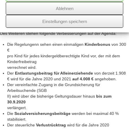
Die
Antragsfristen enden jeweils spätestens am 31.8.2020
und die
Ablehnen
Auszahlungsfristen am 30.11.2020. Inwieweit es bei diesen Fristen
bleibt,
Einstellungen speichern
muss aus organisatorischen Gründen infrage gestellt werden.
Des Weiteren stehen folgende Verbesserungen auf der Agenda:
Die Regelungenn sehen einen einmaligen
Kinderbonus
von 300
€
pro Kind für jedes kindergeldberechtigte Kind vor, der mit dem
Kinderfreibetrag
verrechnet wird.
Der
Entlastungsbeitrag für Alleinerziehende
von derzeit 1.908
€ wird für die Jahre 2020 und 2021
auf 4.008 €
angehoben.
Der vereinfachte Zugang in die Grundsicherung für
Arbeitsuchende (SGB
II) wird über die bisherige Geltungsdauer hinaus
bis zum
30.9.2020
verlängert.
Die
Sozialversicherungsbeiträge
werden bei maximal 40 %
stabilisiert.
Der steuerliche
Verlustrücktrag
wird für die Jahre 2020