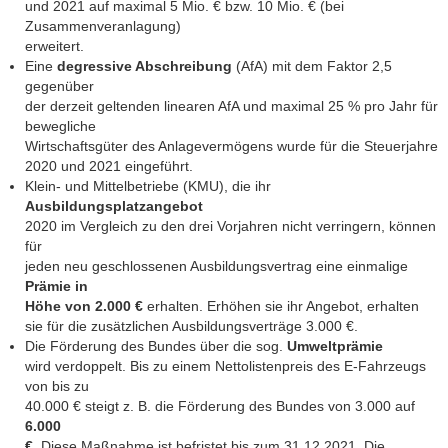
und 2021 auf maximal 5 Mio. € bzw. 10 Mio. € (bei
Zusammenveranlagung)
erweitert.
Eine
degressive Abschreibung
(AfA) mit dem Faktor 2,5
gegenüber
der derzeit geltenden linearen AfA und maximal 25 % pro Jahr für
bewegliche
Wirtschaftsgüter des Anlagevermögens wurde für die Steuerjahre
2020 und 2021 eingeführt.
Klein- und Mittelbetriebe (KMU), die ihr
Ausbildungsplatzangebot
2020 im Vergleich zu den drei Vorjahren nicht verringern, können
für
jeden neu geschlossenen Ausbildungsvertrag eine einmalige
Prämie in
Höhe von 2.000 €
erhalten. Erhöhen sie ihr Angebot, erhalten
sie für die zusätzlichen Ausbildungsverträge 3.000 €.
Die Förderung des Bundes über die sog.
Umweltprämie
wird verdoppelt. Bis zu einem Nettolistenpreis des E-Fahrzeugs
von bis zu
40.000 € steigt z. B. die Förderung des Bundes von 3.000 auf
6.000
€.
Diese Maßnahme ist befristet bis zum 31.12.2021. Die