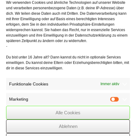
Wir verwenden Cookies und ähnliche Technologien auf unserer Website
betroffene Kinder ab dem1.7.2022 einen Sofortzuschlag in Höhe von
und verarbeiten personenbezogene Daten (z.B. deine IP-Adresse) über
20 €/Monat bis zur Einführung der Kindergrundsicherung erhalten.
dich. Wir teilen diese Daten auch mit Dritten. Die Datenverarbeitung kann
mit Ihrer Einwilligung oder auf Basis eines berechtigten Interesses
Des Weiteren soll der Mindestlohn auf 12 €/Stunde angehoben und
erfolgen, dem Sie in den individuellen Privatsphäre-Einstellungen
zur Unterstützung für Beschäftigte und Unternehmen das
widersprechen kannst. Sie haben das Recht, nur in essenzielle Services
Kurzarbeitergeld verlängert werden (siehe Beitrag Nr. 4.). Ferner
einzuwilligen und ihre Einwilligung in der Datenschutzerklärung zu einem
späteren Zeitpunkt zu ändern oder zu widerrufen.
sollen Wohngeldempfänger einen Heizkostenzuschuss in Höhe von
-
270 € und Wohngeld-Haushalte mit 2 Personen 350 € sowie pro
weiterem Familienmitglied 70 €, Azubis und Studierende im BaföG-
Du bist unter 16 Jahre alt? Dann kannst du nicht in optionale Services
Bezug 230 € pro Person erhalten.
einwilligen. Du kannst deine Eltern oder Erziehungsberechtigten bitten, mit
dir in diese Services einzuwilligen.
Über die genaue Ausgestaltung der einzelnen Regelungen werden wir
Sie nach Verabschiedung der jeweiligen Gesetze informieren.
Funktionale Cookies
Immer aktiv
Marketing
27/04/2022
/
WSSK
Marketin
Alle Cookies
Über
den Autor
Ablehnen
wssk-admin