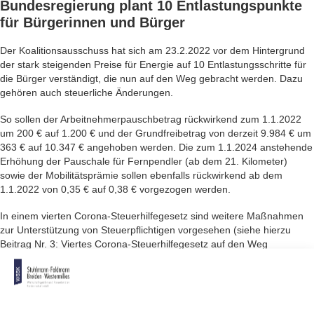
Bundesregierung plant 10
Entlastungspunkte
für Bürgerinnen und Bürger
Der Koalitionsausschuss hat sich am 23.2.2022 vor dem Hintergrund
der stark steigenden Preise für Energie auf 10 Entlastungsschritte für
die Bürger verständigt, die nun auf den Weg gebracht werden. Dazu
gehören auch steuerliche Änderungen.
So sollen der Arbeitnehmerpauschbetrag rückwirkend zum 1.1.2022
um 200 € auf 1.200 € und der Grundfreibetrag von derzeit 9.984 € um
363 € auf 10.347 € angehoben werden. Die zum 1.1.2024 anstehende
Erhöhung der Pauschale für Fernpendler (ab dem 21. Kilometer)
sowie der Mobilitätsprämie sollen ebenfalls rückwirkend ab dem
1.1.2022 von 0,35 € auf 0,38 € vorgezogen werden.
In einem vierten Corona-Steuerhilfegesetz sind weitere Maßnahmen
zur Unterstützung von Steuerpflichtigen vorgesehen (siehe hierzu
Beitrag Nr. 3: Viertes Corona-Steuerhilfegesetz auf den Weg
gebracht).
In dem Paket soll die EEG-Umlage zum 1.7.2022 wegfallen, Bezieher
von Arbeitslosengeld II und der Grundsicherung mit einem einmaligen
Coronazuschuss von 100 € unterstützt werden und von Armut