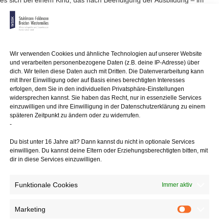
es sich bei einem Kind, das nach Beendigung der Ausbildung – im
entschiedenen
Fall zum Steuerfachangestellten – seine Berufsausbildung mit
weiterführendem
Berufsziel "Staatlich geprüfter Betriebswirt" und "Steuerfachwirt"
nicht zum nächstmöglichen Zeitpunkt fortführt, um eine
Wir verwenden Cookies und ähnliche Technologien auf unserer Website
Zweitausbildung
und verarbeiten personenbezogene Daten (z.B. deine IP-Adresse) über
handelt. In diesem Fall schließt eine mehr als 20 Wochenstunden
dich. Wir teilen diese Daten auch mit Dritten. Die Datenverarbeitung kann
umfassende
mit Ihrer Einwilligung oder auf Basis eines berechtigten Interesses
Erwerbstätigkeit während der Zeit des Wartens auf den Antritt der
erfolgen, dem Sie in den individuellen Privatsphäre-Einstellungen
Fachschulausbildung einen Kindergeldanspruch aus.
widersprechen kannst. Sie haben das Recht, nur in essenzielle Services
einzuwilligen und ihre Einwilligung in der Datenschutzerklärung zu einem
späteren Zeitpunkt zu ändern oder zu widerrufen.
Anmerkung:
Eine "mehraktige" Ausbildung und ein nachfolgender
-
Abschluss in einem öffentlich-rechtlich geordneten Ausbildungsgang
kann
Du bist unter 16 Jahre alt? Dann kannst du nicht in optionale Services
Teil einer Erstausbildung sein. Der erste Abschluss muss sich als
einwilligen. Du kannst deine Eltern oder Erziehungsberechtigten bitten, mit
integrativer
dir in diese Services einzuwilligen.
Bestandteil eines einheitlichen Ausbildungsgangs darstellen. Diese
aufeinanderfolgenden
Funktionale Cookies
Ausbildungsgänge müssen aber -wie der BFH jetzt bestätigt – mit
Immer aktiv
einer gewissen Zielstrebigkeit absolviert werden, wenn ein Anspruch
auf Kindergeld
Marketing
Marketin
bestehen soll.