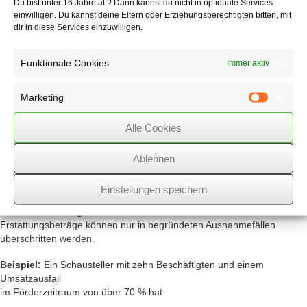
Du bist unter 16 Jahre alt? Dann kannst du nicht in optionale Services
80 % der Fixkosten bei mehr als 70 % Umsatzeinbruch,
einwilligen. Du kannst deine Eltern oder Erziehungsberechtigten bitten, mit
50 % der Fixkosten bei Umsatzeinbruch zwischen 50 % und 70 %
dir in diese Services einzuwilligen.
40 % der Fixkosten bei Umsatzeinbruch zwischen 40 % und unter
50 %.
Funktionale Cookies
Immer aktiv
im Fördermonat im Vergleich zum Vorjahresmonat
Marketing
Liegt der Umsatz im Fördermonat bei wenigstens 60 % des Umsatzes
Marketin
des Vorjahresmonats,
Alle Cookies
entfällt die Überbrückungshilfe anteilig für den jeweiligen
Fördermonat. Eine Überkompensation ist zurückzuzahlen.
Ablehnen
Die maximale Förderung beträgt 150.000 € für drei Monate.
Bei Unternehmen mit bis zu fünf Beschäftigten beträgt der maximale
Einstellungen speichern
Erstattungsbetrag 9.000 € für drei Monate, bei Unternehmen mit bis
zu zehn Beschäftigten 15.000 € für drei Monate. Diese maximalen
Erstattungsbeträge können nur in begründeten Ausnahmefällen
überschritten werden.
Beispiel:
Ein Schausteller mit zehn Beschäftigten und einem
Umsatzausfall
im Förderzeitraum von über 70 % hat