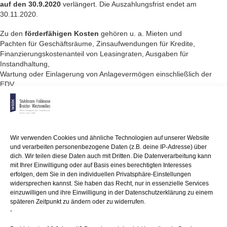
auf den 30.9.2020
verlängert. Die Auszahlungsfrist endet am
30.11.2020.
Zu den
förderfähigen Kosten
gehören u. a. Mieten und
Pachten für Geschäftsräume, Zinsaufwendungen für Kredite,
Finanzierungskostenanteil von Leasingraten, Ausgaben für
Instandhaltung,
Wartung oder Einlagerung von Anlagevermögen einschließlich der
EDV,
Kosten für Strom, Wasser, Heizung, Reinigung und
Hygienemaßnahmen,
Versicherungen, Steuerberaterkosten, die im Rahmen der
Beantragung der Corona-Überbrückungshilfe
anfallen. Personalaufwendungen im Förderzeitraum, die nicht von
Wir verwenden Cookies und ähnliche Technologien auf unserer Website
Kurzarbeitergeld
und verarbeiten personenbezogene Daten (z.B. deine IP-Adresse) über
erfasst sind, werden pauschal gefördert. Die Fixkosten müssen vor
dich. Wir teilen diese Daten auch mit Dritten. Die Datenverarbeitung kann
dem 1.3.2020 begründet worden sein. Lebenshaltungskosten,
mit Ihrer Einwilligung oder auf Basis eines berechtigten Interesses
erfolgen, dem Sie in den individuellen Privatsphäre-Einstellungen
Mietkosten für
widersprechen kannst. Sie haben das Recht, nur in essenzielle Services
Privaträume oder ein Unternehmerlohn sind nicht förderfähig.
einzuwilligen und ihre Einwilligung in der Datenschutzerklärung zu einem
späteren Zeitpunkt zu ändern oder zu widerrufen.
Förderhöhe: Die Überbrückungshilfe erstattet einen Anteil
-
in Höhe von