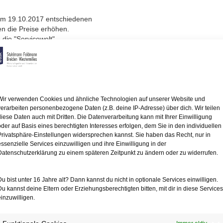
 am 19.10.2017 entschiedenen
en die Preise erhöhen.
 die "Servicewelt"
n Kundenportal, in
hre Verträge verwalten
e Mitteilung, dass
Wir verwenden Cookies und ähnliche Technologien auf unserer Website und
 zu erhöhen
verarbeiten personenbezogene Daten (z.B. deine IP-Adresse) über dich. Wir teilen
egte diese Klausel zugunsten
diese Daten auch mit Dritten. Die Datenverarbeitung kann mit Ihrer Einwilligung
oder auf Basis eines berechtigten Interesses erfolgen, dem Sie in den individuellen
 seiner Auffassung nur
Privatsphäre-Einstellungen widersprechen kannst. Sie haben das Recht, nur in
richt den Kunden zwingend
essenzielle Services einzuwilligen und ihre Einwilligung in der
ung klar hervorgeht.
Datenschutzerklärung zu einem späteren Zeitpunkt zu ändern oder zu widerrufen.
aben
Du bist unter 16 Jahre alt? Dann kannst du nicht in optionale Services einwilligen.
a aus diesen Mitteilungen
Du kannst deine Eltern oder Erziehungsberechtigten bitten, mit dir in diese Services
hung vornehmen will.
einzuwilligen.
nd
gut Werbung gemeint sein