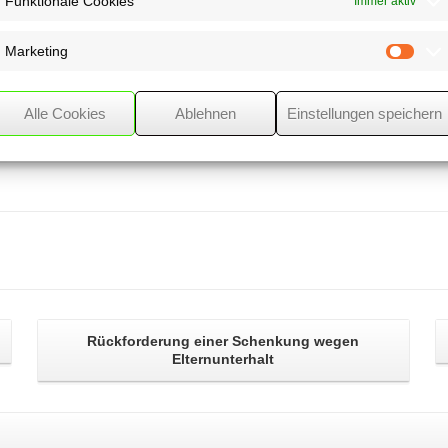
Funktionale Cookies
Immer aktiv
 aber nicht
arf das
ch auf diese Weise
Marketing
Mark
Alle Cookies
Ablehnen
Einstellungen speichern
Rückforderung einer Schenkung
wegen
Elternunterhalt