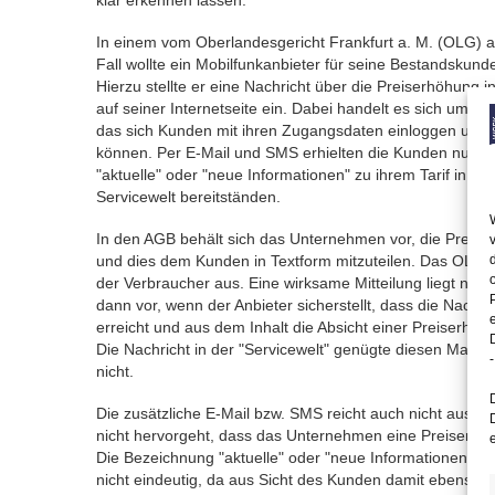
klar erkennen lassen.
In einem vom Oberlandesgericht Frankfurt a. M. (OLG)
Fall wollte ein Mobilfunkanbieter für seine Bestandskund
Hierzu stellte er eine Nachricht über die Preiserhöhung in
auf seiner Internetseite ein. Dabei handelt es sich um ei
das sich Kunden mit ihren Zugangsdaten einloggen und i
können. Per E-Mail und SMS erhielten die Kunden nur ein
"aktuelle" oder "neue Informationen" zu ihrem Tarif in der
Servicewelt bereitständen.
In den AGB behält sich das Unternehmen vor, die Preise
und dies dem Kunden in Textform mitzuteilen. Das OLG l
der Verbraucher aus. Eine wirksame Mitteilung liegt nach
dann vor, wenn der Anbieter sicherstellt, dass die Nach
erreicht und aus dem Inhalt die Absicht einer Preiserhöh
Die Nachricht in der "Servicewelt" genügte diesen Maßg
-
nicht.
Die zusätzliche E-Mail bzw. SMS reicht auch nicht aus, d
nicht hervorgeht, dass das Unternehmen eine Preiserhö
Die Bezeichnung "aktuelle" oder "neue Informationen" si
nicht eindeutig, da aus Sicht des Kunden damit ebenso 